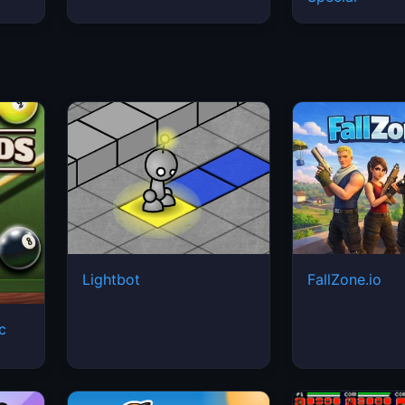
Lightbot
FallZone.io
ic