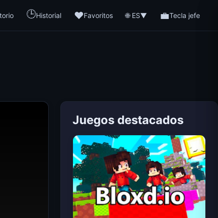
🕒
❤️
💼
🌐 ES
torio
Historial
Favoritos
▼
Tecla jefe
Juegos destacados