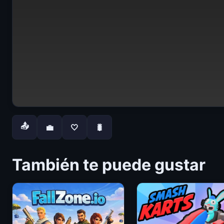
📤
💼
🤍
🐛
También te puede gustar