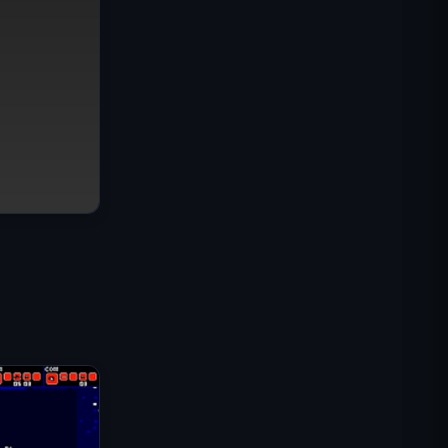
Misión Comando IGI: Cubrir el
Fuego
Shell Shockers