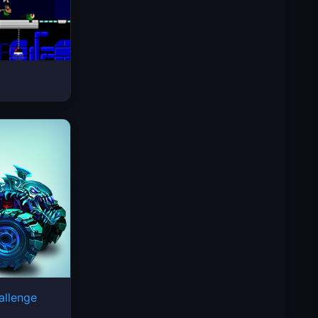
Space Waves
allenge