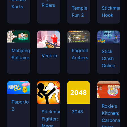
Riders
Karts
Temple
Stickman
Run 2
Hook
Mahjongg
Ragdoll
Stick
Veck.io
Solitaire
Archers
Clash
Online
Paper.io
Roxie's
2
Stickman
2048
Kitchen:
Fighter:
Carbonara
Mega