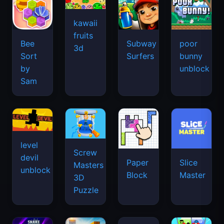
kawaii
fruits
Bee
Subway
poor
3d
Sort
Surfers
bunny
by
unblock
Sam
level
Screw
devil
Paper
Slice
Masters
unblock
Block
Master
3D
Puzzle