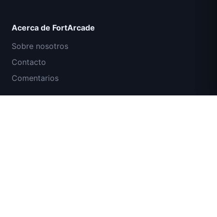
Acerca de FortArcade
Sobre nosotros
Contacto
Comentarios
Ayuda y soporte
Misión Comando IGI: Cubrir el Fuego
Política de privacidad
Términos de servicio
Mapa del sitio
© 2024 FortArcade. Todos los derechos reservados.