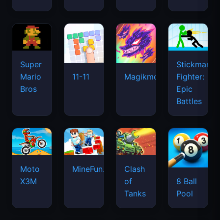
Super
Stickman
Mario
Fighter:
11-11
Magikmon
Bros
Epic
Battles
Moto
MineFun.io
Clash
X3M
of
8 Ball
Tanks
Pool