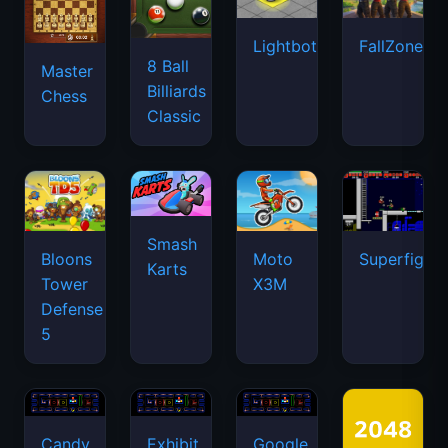
Lightbot
FallZone.io
8 Ball
Master
Billiards
Chess
Classic
Smash
Bloons
Moto
Superfighte
Karts
Tower
X3M
Defense
5
Candy
Exhibit
Google