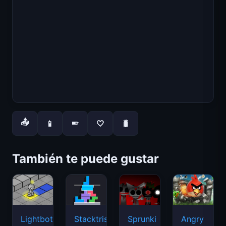
📤
📱
🤍
🐛
📱
También te puede gustar
Lightbot
Stacktris
Sprunki
Angry