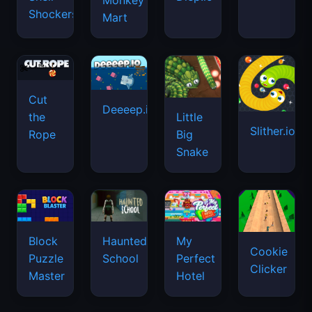
Monkey
Shockers
Mart
Cut
Deeeep.io
Little
the
Slither.io
Big
Rope
Snake
Haunted
Block
My
Cookie
School
Puzzle
Perfect
Clicker
Master
Hotel