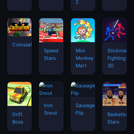
2
Colossatron
Speed
Mini
Stickman
Stars
Monkey
Fighting
Mart
3D
Iron
Sausage
Snout
Flip
Drift
Basketball
Boss
Stars