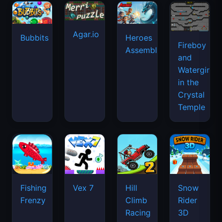
Agar.io
Bubbits
Heroes
Fireboy
Assemble
and
Watergirl
in the
Crystal
Temple
Fishing
Vex 7
Hill
Snow
Frenzy
Climb
Rider
Racing
3D