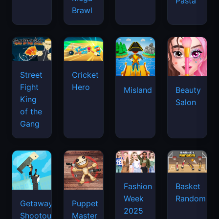
Pasta
Brawl
Street
Cricket
Fight
Hero
Misland
Beauty
King
Salon
of the
Gang
Basket
Fashion
Random
Week
Getaway
Puppet
2025
Shootout
Master