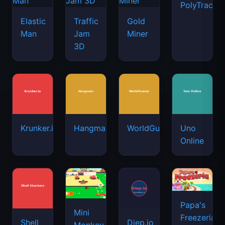
PolyTrack
Elastic
Traffic
Gold
Man
Jam
Miner
3D
Krunker.io
Hangman
WorldGuessr
Uno
Online
Papa's
Mini
Freezeria
Shell
Diep.io