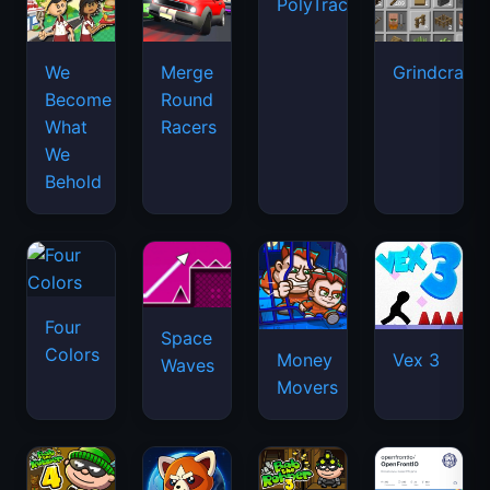
PolyTrack
We
Merge
Grindcraft
Become
Round
What
Racers
We
Behold
Four
Space
Colors
Money
Vex 3
Waves
Movers