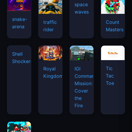
snake-
traffic
Count
arena
space
rider
Masters
waves
Tic
Shell
Royal
IGI
Tac
Shockers
Kingdom
Commando
Toe
Mission:
Cover
the
Fire