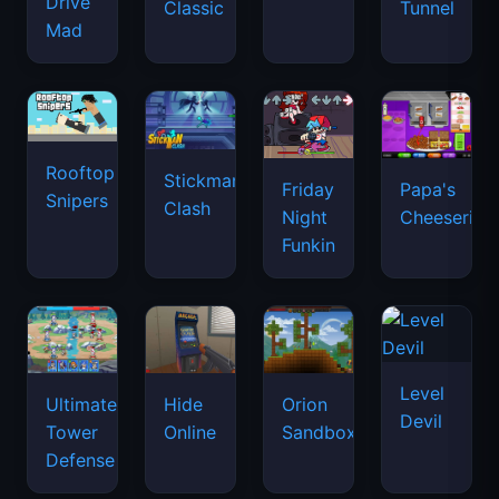
Drive
Classic
Tunnel
Mad
Rooftop
Stickman
Friday
Papa's
Snipers
Clash
Night
Cheeseria
Funkin
Level
Ultimate
Hide
Orion
Devil
Tower
Online
Sandbox
Defense