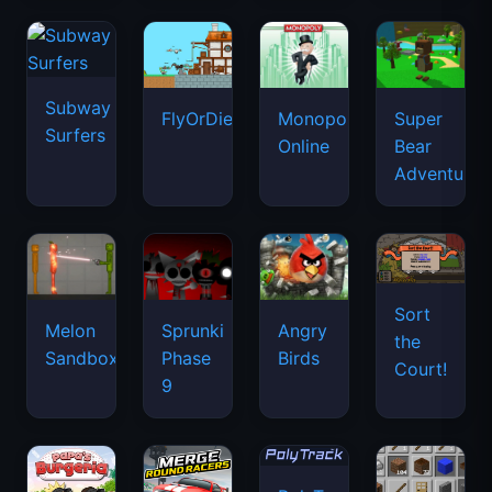
Subway
FlyOrDie.io
Monopoly
Super
Surfers
Online
Bear
Adventure
Sort
Melon
Sprunki
Angry
the
Sandbox
Phase
Birds
Court!
9