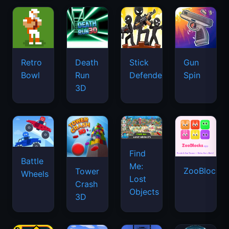
Retro
Death
Stick
Gun
Bowl
Run
Defenders
Spin
3D
Find
Battle
Me:
ZooBlocks
Tower
Wheels
Lost
Crash
Objects
3D