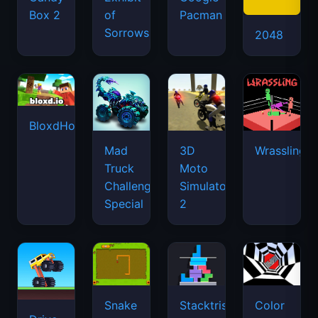
Box 2
of
Pacman
Sorrows
2048
BloxdHop.io
Mad
3D
Wrassling
Truck
Moto
Challenge
Simulator
Special
2
Snake
Stacktris
Color