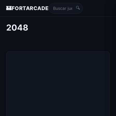
🔍
🏰
FORTARCADE
2048