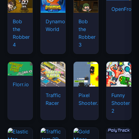
OpenFront.
Bob
Dynamons
Bob
the
World
the
Robber
Robber
4
3
Florr.io
Traffic
Pixel
Funny
Racer
Shooter.IO
Shooter
2