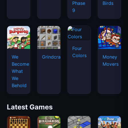
Phase
Birds
9
Four
Colors
We
Grindcraft
Money
Become
Movers
What
We
Behold
Latest Games