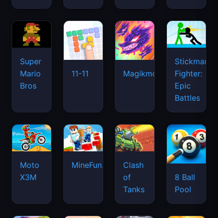
Super
Stickman
Mario
Fighter:
11-11
Magikmon
Bros
Epic
Battles
Moto
MineFun.io
Clash
X3M
of
8 Ball
Tanks
Pool