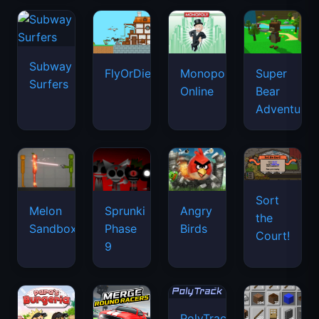
Subway
FlyOrDie.io
Monopoly
Super
Surfers
Online
Bear
Adventure
Sort
Melon
Sprunki
Angry
the
Sandbox
Phase
Birds
Court!
9
PolyTrack