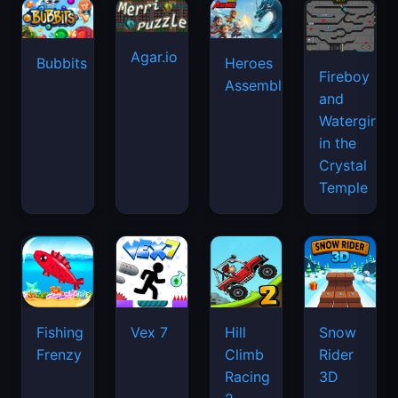
Agar.io
Bubbits
Heroes
Fireboy
Assemble
and
Watergirl
in the
Crystal
Temple
Fishing
Vex 7
Hill
Snow
Frenzy
Climb
Rider
Racing
3D