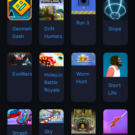
Run 3
Geometry
Drift
Slope
Dash
Hunters
EvoWars.io
Worm
Holey.io
Hunt
Battle
Short
Royale
Life
Sky
Smash