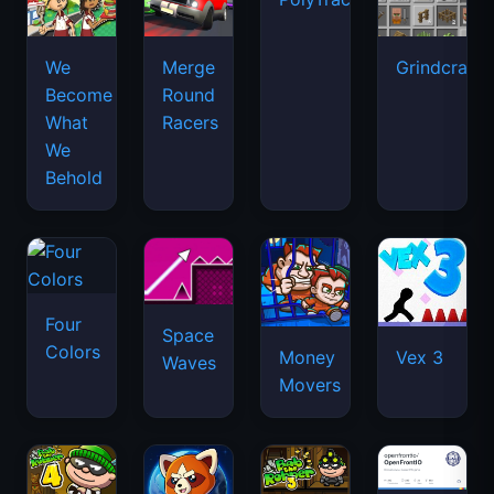
We
Merge
Grindcraft
Become
Round
What
Racers
We
Behold
Four
Space
Colors
Money
Vex 3
Waves
Movers