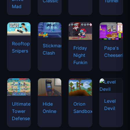
Classic
Tunnel
Mad
Rooftop
Stickman
Friday
Papa's
Snipers
Clash
Night
Cheeseria
Funkin
Level
Ultimate
Hide
Orion
Devil
Tower
Online
Sandbox
Defense