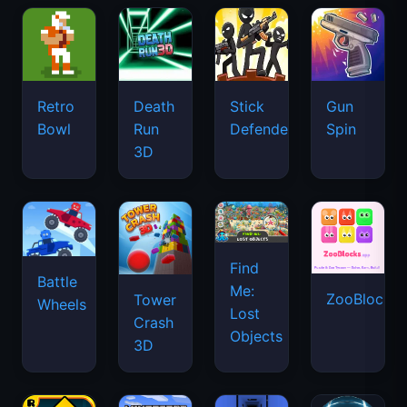
Retro
Death
Stick
Gun
Bowl
Run
Defenders
Spin
3D
Find
Battle
Me:
ZooBlocks
Tower
Wheels
Lost
Crash
Objects
3D