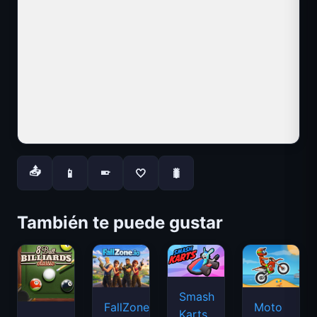
📤
📱
🤍
🐛
📱
También te puede gustar
Smash
FallZone.io
Moto
Karts