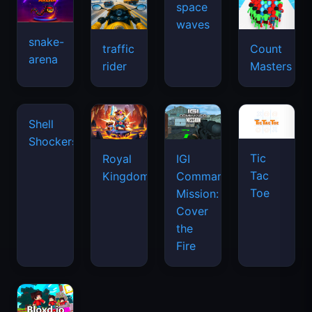
space
waves
snake-
traffic
Count
arena
rider
Masters
Shell
Shockers
Tic
Royal
IGI
Tac
Kingdom
Commando
Toe
Mission:
Cover
the
Fire