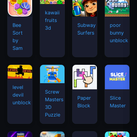
kawaii
fruits
Bee
Subway
poor
3d
Sort
Surfers
bunny
by
unblock
Sam
level
Screw
devil
Paper
Slice
Masters
unblock
Block
Master
3D
Puzzle