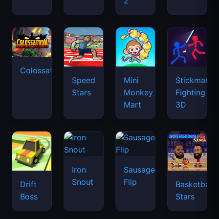
2
Colossatron
Speed
Mini
Stickman
Stars
Monkey
Fighting
Mart
3D
Iron
Sausage
Snout
Flip
Drift
Basketball
Boss
Stars