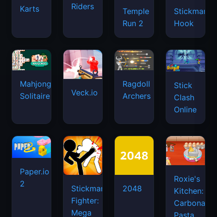
Riders
Karts
Temple
Stickman
Run 2
Hook
Mahjongg
Ragdoll
Stick
Veck.io
Solitaire
Archers
Clash
Online
Paper.io
Roxie's
2
Stickman
2048
Kitchen:
Fighter:
Carbonara
Mega
Pasta