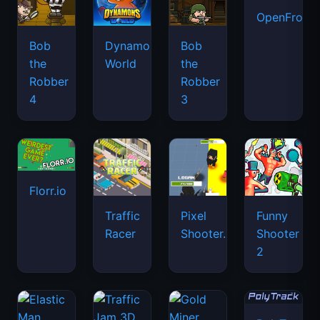
OpenFront.
Bob
Dynamons
Bob
the
World
the
Robber
Robber
4
3
Florr.io
Traffic
Pixel
Funny
Racer
Shooter.IO
Shooter
2