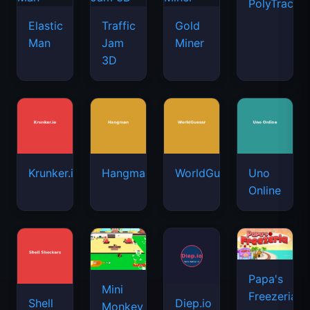
PolyTrack
Elastic
Traffic
Gold
Man
Jam
Miner
3D
Krunker.io
Hangman
WorldGuessr
Uno
Online
Papa's
Mini
Freezeria
Shell
Diep.io
Monkey