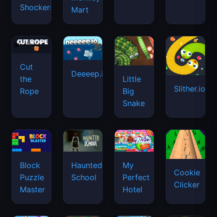
Shockers
Mart
Cut
Deeeep.io
Little
the
Slither.io
Big
Rope
Snake
Haunted
Block
My
Cookie
School
Puzzle
Perfect
Clicker
Master
Hotel