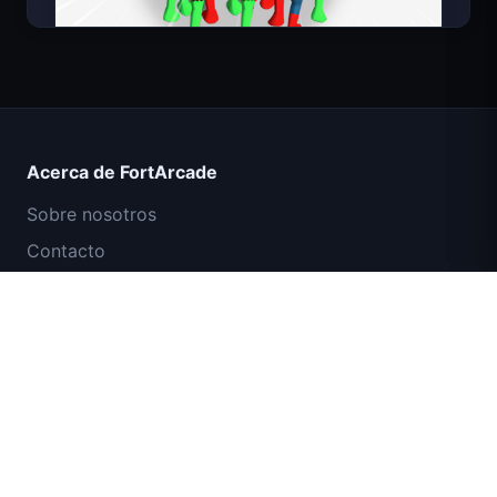
Count Masters Superhéroe
Acerca de FortArcade
Sobre nosotros
Contacto
Comentarios
Ayuda y soporte
Misión Comando IGI: Cubrir el Fuego
Política de privacidad
Términos de servicio
Shell Shockers
Mapa del sitio