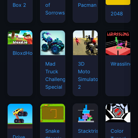
Box 2
of
Pacman
Sorrows
2048
BloxdHop.io
Mad
3D
Wrassling
Truck
Moto
Challenge
Simulator
Special
2
Snake
Stacktris
Color
Drive