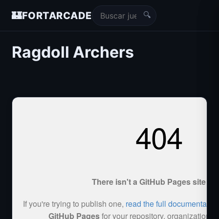
🔍
🏰
FORTARCADE
Ragdoll Archers