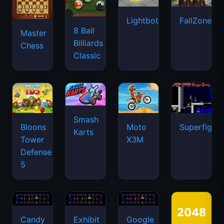
Lightbot
FallZone.io
8 Ball
Master
Billiards
Chess
Classic
Smash
Bloons
Moto
Superfighte
Karts
Tower
X3M
Defense
5
Candy
Exhibit
Google