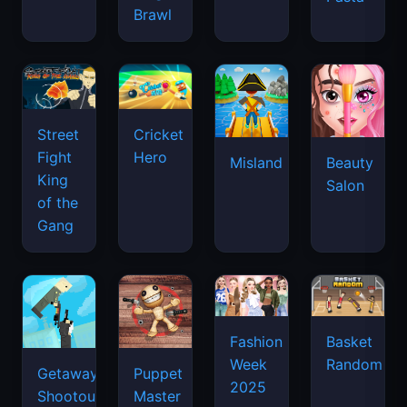
Brawl
Street
Cricket
Fight
Hero
Misland
Beauty
King
Salon
of the
Gang
Basket
Fashion
Random
Week
Getaway
Puppet
2025
Shootout
Master