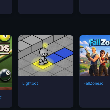
Lightbot
FallZone.io
ic