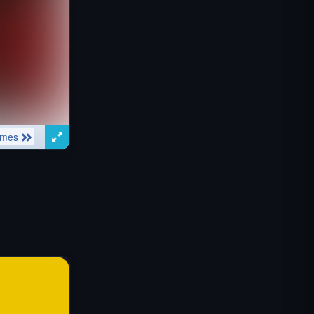
Misión Comando IGI: Cubrir el
Fuego
Shell Shockers