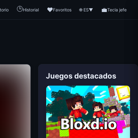
🕒
❤️
💼
🌐 ES
torio
Historial
Favoritos
▼
Tecla jefe
Juegos destacados