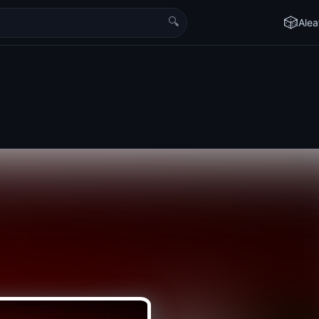
🔍
🎲
Alea