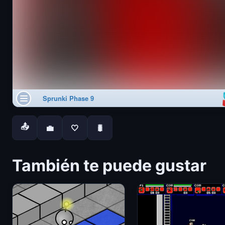
📤
💼
🤍
🐛
También te puede gustar