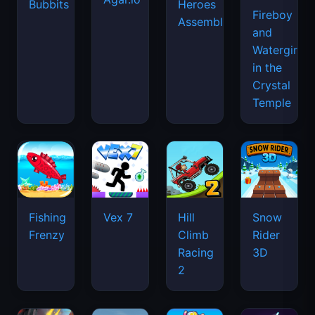
Bubbits
Heroes
Fireboy
Assemble
and
Watergirl
in the
Crystal
Temple
Fishing
Vex 7
Hill
Snow
Frenzy
Climb
Rider
Racing
3D
2