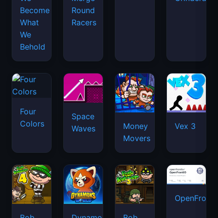
Become
Round
What
Racers
We
Behold
Four
Space
Colors
Money
Vex 3
Waves
Movers
OpenFront.
Bob
Dynamons
Bob