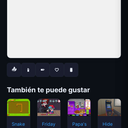
📤
📱
🤍
🐛
📱
También te puede gustar
Snake
Friday
Papa's
Hide