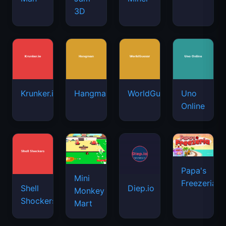
3D
Krunker.io
Hangman
WorldGuessr
Uno
Online
Papa's
Mini
Freezeria
Shell
Diep.io
Monkey
Shockers
Mart