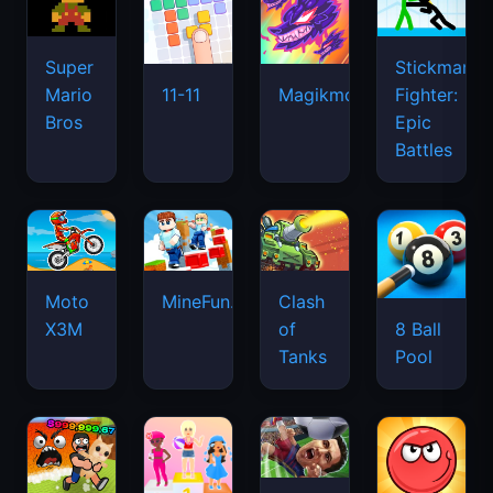
Super
Stickman
Mario
Fighter:
11-11
Magikmon
Bros
Epic
Battles
Moto
MineFun.io
Clash
X3M
of
8 Ball
Tanks
Pool