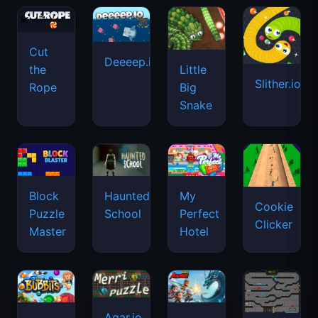
Cut
Deeeep.io
Little
the
Slither.io
Big
Rope
Snake
Haunted
Block
My
Cookie
School
Puzzle
Perfect
Clicker
Master
Hotel
Agar.io