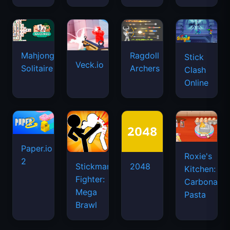
Mahjongg
Ragdoll
Stick
Veck.io
Solitaire
Archers
Clash
Online
Paper.io
Roxie's
2
Stickman
2048
Kitchen:
Fighter:
Carbonara
Mega
Pasta
Brawl