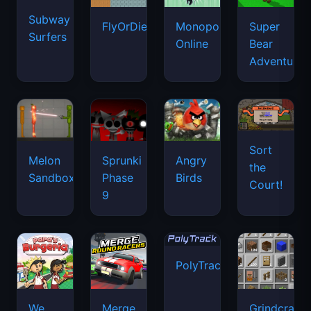
Subway
FlyOrDie.io
Monopoly
Super
Surfers
Online
Bear
Adventure
Sort
Melon
Sprunki
Angry
the
Sandbox
Phase
Birds
Court!
9
PolyTrack
We
Merge
Grindcraft