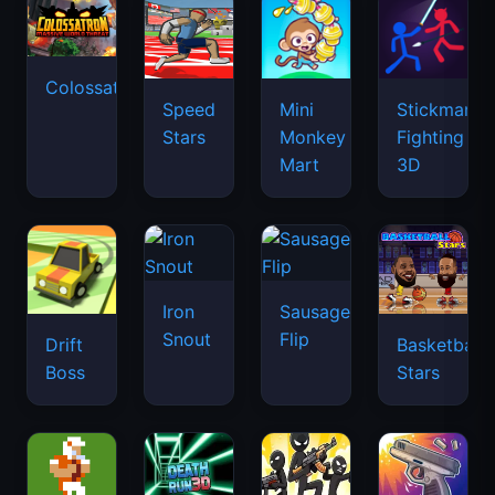
Colossatron
Speed
Mini
Stickman
Stars
Monkey
Fighting
Mart
3D
Iron
Sausage
Snout
Flip
Drift
Basketball
Boss
Stars