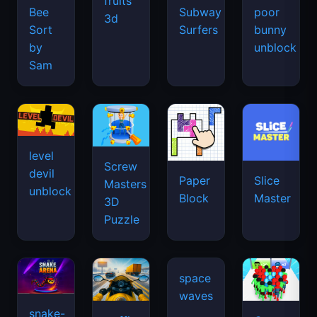
fruits
Bee
Subway
poor
3d
Sort
Surfers
bunny
by
unblock
Sam
level
Screw
devil
Paper
Slice
Masters
unblock
Block
Master
3D
Puzzle
snake-