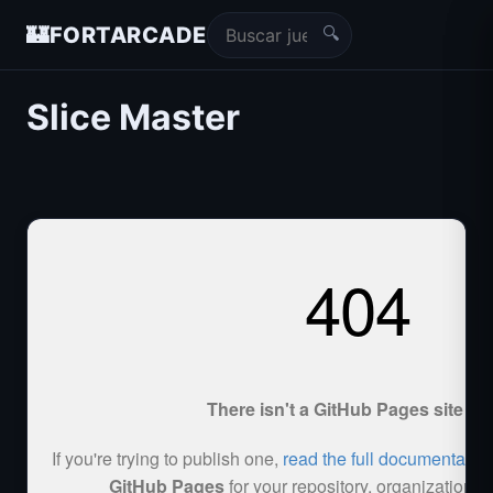
🔍
🏰
FORTARCADE
Slice Master