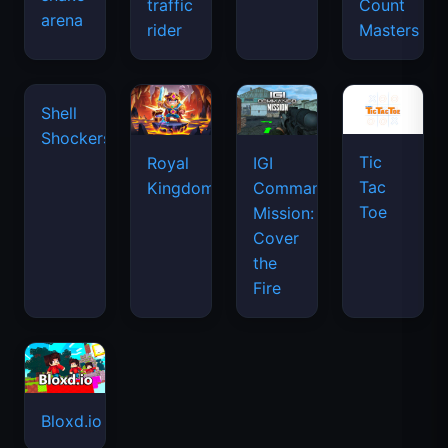
traffic
Count
arena
space
rider
Masters
waves
Tic
Shell
Royal
IGI
Tac
Shockers
Kingdom
Commando
Toe
Mission:
Cover
the
Fire
Bloxd.io