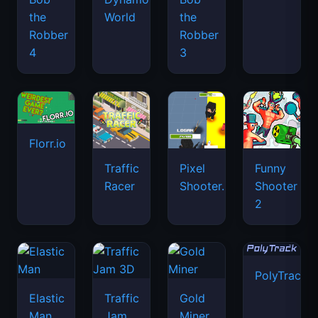
the
World
the
Robber
Robber
4
3
Florr.io
Traffic
Pixel
Funny
Racer
Shooter.IO
Shooter
2
PolyTrack
Elastic
Traffic
Gold
Man
Jam
Miner