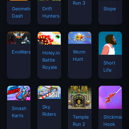
Run 3
Geometry
Drift
Slope
Dash
Hunters
EvoWars.io
Worm
Holey.io
Hunt
Battle
Short
Royale
Life
Sky
Smash
Riders
Karts
Temple
Stickman
Run 2
Hook