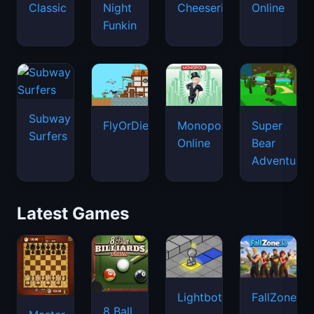
Classic
Night
Cheeseria
Online
Funkin
Subway
FlyOrDie.io
Monopoly
Super
Surfers
Online
Bear
Adventure
Latest Games
Lightbot
FallZone.io
8 Ball