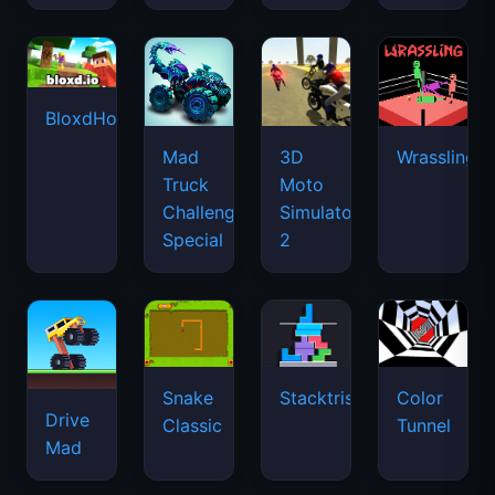
BloxdHop.io
Mad
3D
Wrassling
Truck
Moto
Challenge
Simulator
Special
2
Snake
Stacktris
Color
Drive
Classic
Tunnel
Mad