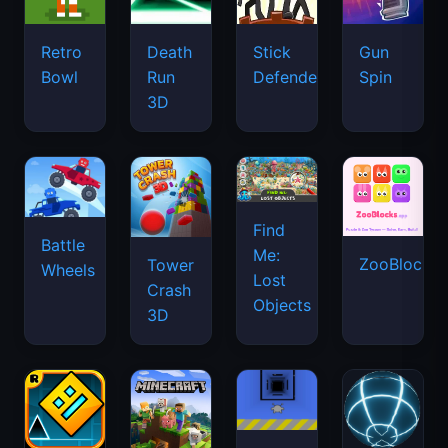
Retro
Death
Stick
Gun
Bowl
Run
Defenders
Spin
3D
Find
Battle
Me:
ZooBlocks
Tower
Wheels
Lost
Crash
Objects
3D