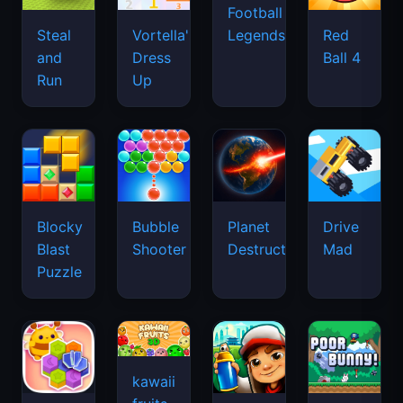
Football
Legends
Steal
Vortella's
Red
and
Dress
Ball 4
Run
Up
Blocky
Bubble
Planet
Drive
Blast
Shooter
Destruction
Mad
Puzzle
kawaii