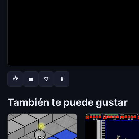
📤
💼
🤍
🐛
También te puede gustar