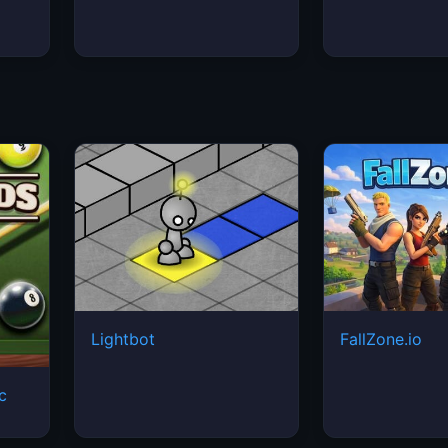
Lightbot
FallZone.io
ic