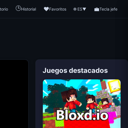
🕒
❤️
💼
🌐 ES
torio
Historial
Favoritos
▼
Tecla jefe
Juegos destacados