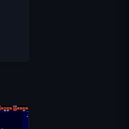
Misión Comando IGI: Cubrir el
Fuego
Shell Shockers