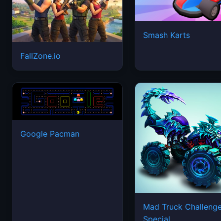
Smash Karts
FallZone.io
Google Pacman
Mad Truck Challeng
Special