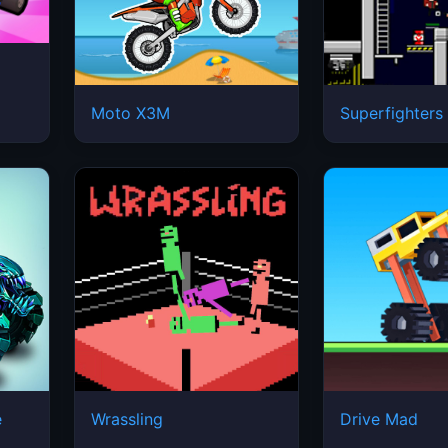
Moto X3M
Superfighters
e
Wrassling
Drive Mad