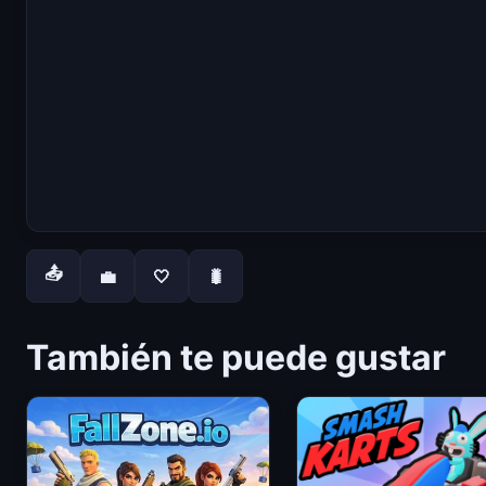
📤
💼
🤍
🐛
También te puede gustar