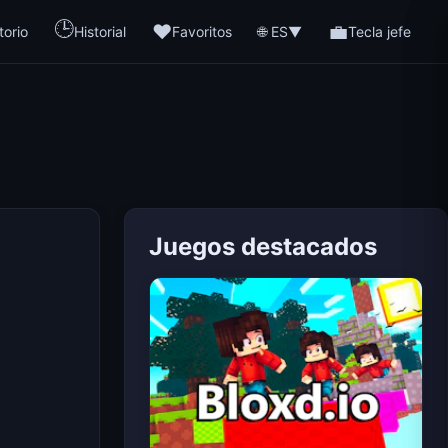
🕒
❤️
💼
🌐 ES
torio
Historial
Favoritos
▼
Tecla jefe
Juegos destacados