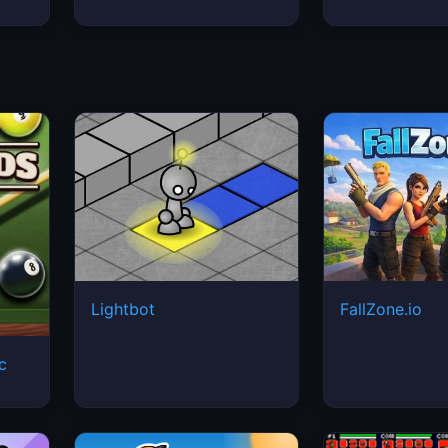
Lightbot
FallZone.io
ic