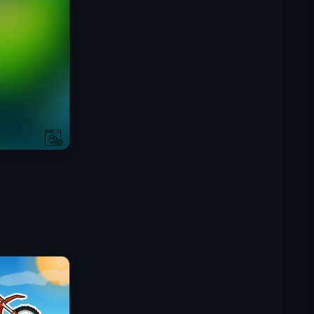
Misión Comando IGI: Cubrir el
Fuego
Shell Shockers