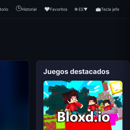
🕒
❤️
💼
🌐 ES
torio
Historial
Favoritos
▼
Tecla jefe
Juegos destacados