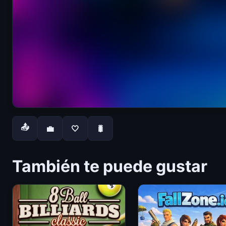
📤
💼
🤍
🐛
También te puede gustar