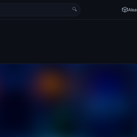
🔍
🎲
Alea