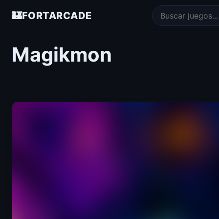
🏰
FORTARCADE
Magikmon