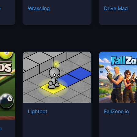
e
Wrassling
Drive Mad
Lightbot
FallZone.io
ic