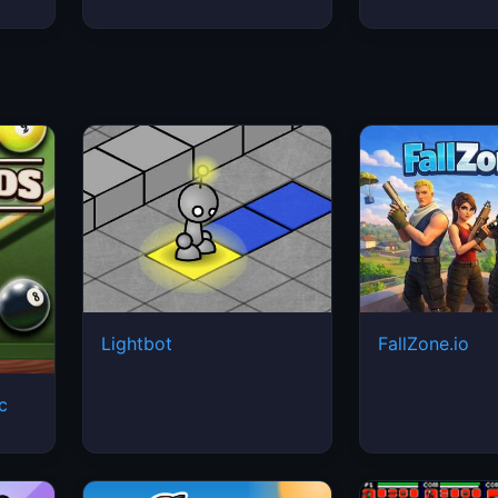
Lightbot
FallZone.io
ic