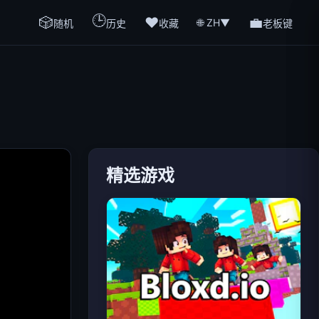
🕒
🎲
❤️
💼
🌐 ZH
▼
随机
历史
收藏
老板键
精选游戏