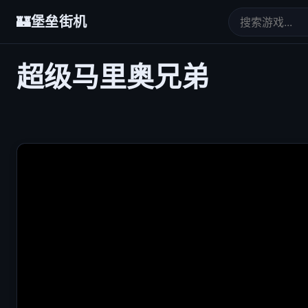
🏰
堡垒街机
超级马里奥兄弟