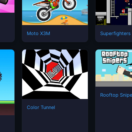
Moto X3M
Superfighters
Rooftop Snipe
Color Tunnel