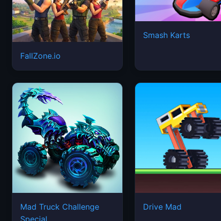
Smash Karts
FallZone.io
Mad Truck Challenge
Drive Mad
Special