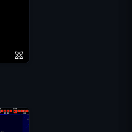
IGI突击队：火力掩护
碎壳大作战