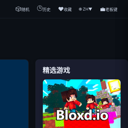
🕒
🎲
❤️
💼
🌐 ZH
▼
随机
历史
收藏
老板键
精选游戏