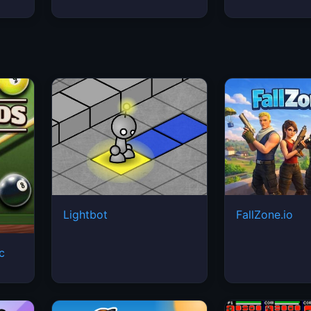
Lightbot
FallZone.io
ic