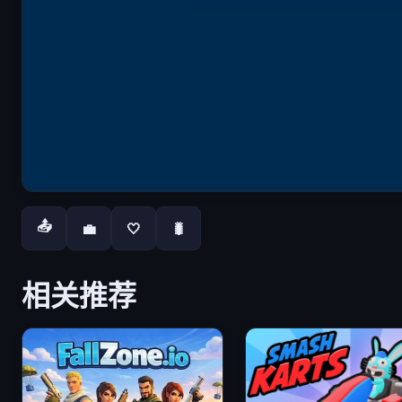
📤
💼
🤍
🐛
相关推荐