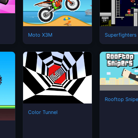
Moto X3M
Superfighters
Rooftop Snipe
Color Tunnel