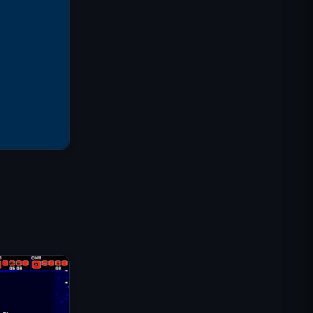
IGI突击队：火力掩护
碎壳大作战