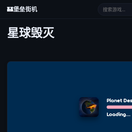
🏰
堡垒街机
星球毁灭