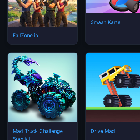
Smash Karts
FallZone.io
Mad Truck Challenge
Drive Mad
Special