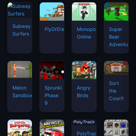
Subway
FlyOrDie.io
Monopoly
Super
Surfers
Online
Bear
Adventure
Sort
Melon
Sprunki
Angry
the
Sandbox
Phase
Birds
Court!
9
PolyTrack