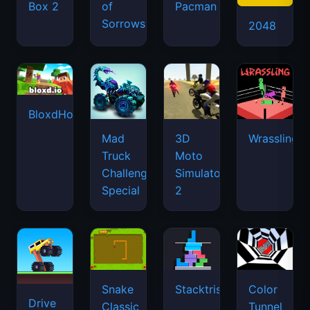
Box 2
of
Pacman
Sorrows
2048
BloxdHop.io
Mad
3D
Wrassling
Truck
Moto
Challenge
Simulator
Special
2
Snake
Stacktris
Color
Drive
Classic
Tunnel