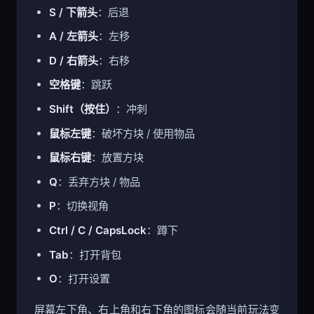
S / 下箭头
：后退
A / 左箭头
：左移
D / 右箭头
：右移
空格键
：跳跃
Shift（按住）
：冲刺
鼠标左键
：破坏方块 / 使用物品
鼠标右键
：放置方块
Q
：丢弃方块 / 物品
P
：切换视角
Ctrl / C / CapsLock
：蹲下
Tab
：打开背包
O
：打开设置
屏幕左下角、右上角和右下角的图标会随当前玩法变