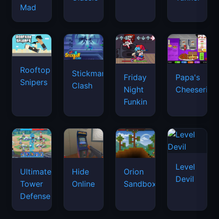
Mad
Rooftop
Stickman
Friday
Papa's
Snipers
Clash
Night
Cheeseria
Funkin
Level
Ultimate
Hide
Orion
Devil
Tower
Online
Sandbox
Defense