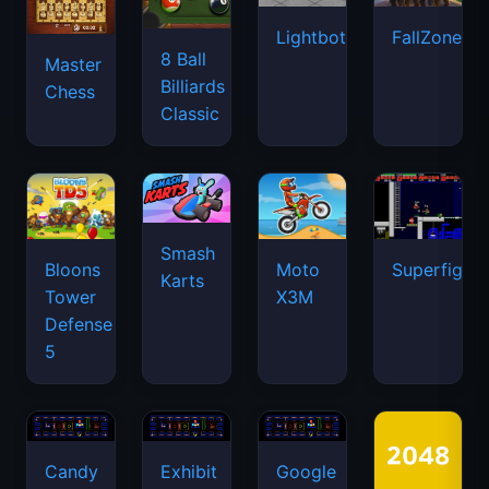
Lightbot
FallZone.io
8 Ball
Master
Billiards
Chess
Classic
Smash
Bloons
Moto
Superfighte
Karts
Tower
X3M
Defense
5
Candy
Exhibit
Google