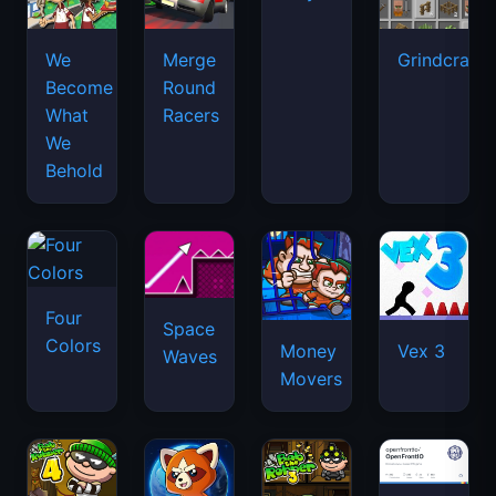
We
Merge
Grindcraft
Become
Round
What
Racers
We
Behold
Four
Space
Colors
Money
Vex 3
Waves
Movers