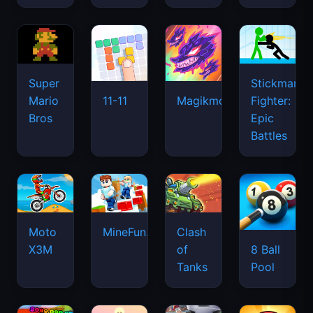
Super
Stickman
Mario
Fighter:
11-11
Magikmon
Bros
Epic
Battles
Moto
MineFun.io
Clash
X3M
of
8 Ball
Tanks
Pool