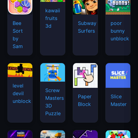
kawaii
fruits
Bee
Subway
poor
3d
Sort
Surfers
bunny
by
unblock
Sam
level
Screw
devil
Paper
Slice
Masters
unblock
Block
Master
3D
Puzzle