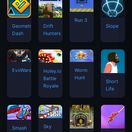
Run 3
Geometry
Drift
Slope
Dash
Hunters
EvoWars.io
Worm
Holey.io
Hunt
Battle
Short
Royale
Life
Sky
Smash