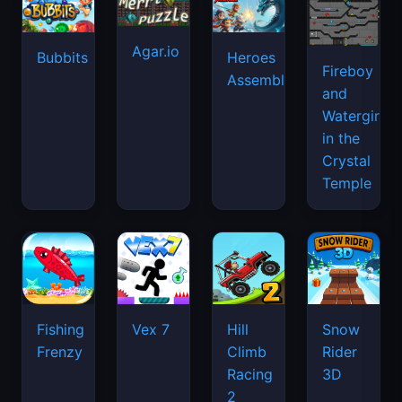
Agar.io
Bubbits
Heroes
Fireboy
Assemble
and
Watergirl
in the
Crystal
Temple
Fishing
Vex 7
Hill
Snow
Frenzy
Climb
Rider
Racing
3D
2