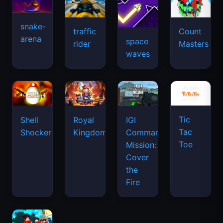
snake-
traffic
Count
arena
space
rider
Masters
waves
Tic
Shell
Royal
IGI
Tac
Shockers
Kingdom
Commando
Toe
Mission:
Cover
the
Fire