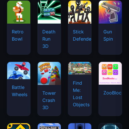
Retro
Death
Stick
Gun
Bowl
Run
Defenders
Spin
3D
Find
Battle
Me:
ZooBlocks
Tower
Wheels
Lost
Crash
Objects
3D