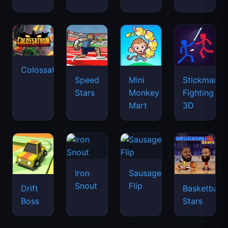
Colossatron
Speed
Mini
Stickman
Stars
Monkey
Fighting
Mart
3D
Iron
Sausage
Snout
Flip
Drift
Basketball
Boss
Stars