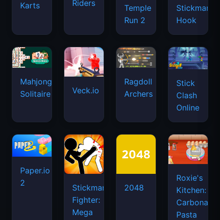
Riders
Karts
Temple
Stickman
Run 2
Hook
Mahjongg
Ragdoll
Stick
Veck.io
Solitaire
Archers
Clash
Online
Paper.io
Roxie's
2
Stickman
2048
Kitchen:
Fighter:
Carbonara
Mega
Pasta