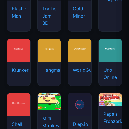
Elastic
Traffic
Gold
Man
Jam
Miner
3D
Krunker.io
Hangman
WorldGuessr
Uno
Online
Papa's
Mini
Freezeria
Shell
Diep.io
Monkey