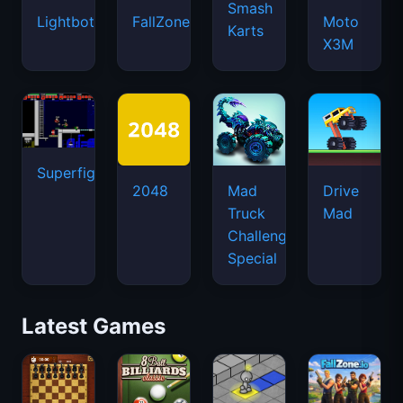
Smash
Lightbot
FallZone.io
Moto
Karts
X3M
Superfighters
2048
Mad
Drive
Truck
Mad
Challenge
Special
Latest Games