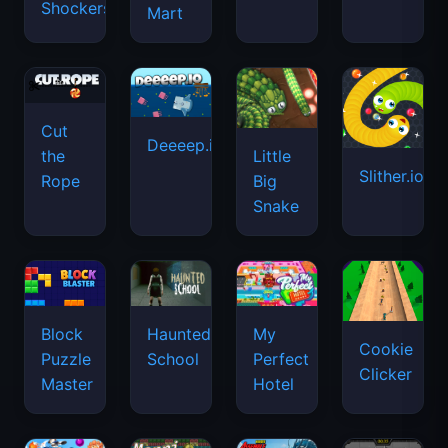
Shockers
Mart
Cut
Deeeep.io
Little
the
Slither.io
Big
Rope
Snake
Haunted
Block
My
Cookie
School
Puzzle
Perfect
Clicker
Master
Hotel