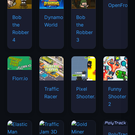
OpenFront.
Bob
Dynamons
Bob
the
World
the
Robber
Robber
4
3
Florr.io
Traffic
Pixel
Funny
Racer
Shooter.IO
Shooter
2
PolyTrack