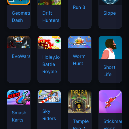
Run 3
Geometry
Drift
Slope
Dash
Hunters
EvoWars.io
Worm
Holey.io
Hunt
Battle
Short
Royale
Life
Sky
Smash
Riders
Karts
Temple
Stickman
Run 2
Hook