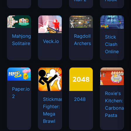
Mahjongg
Ragdoll
Stick
Veck.io
Solitaire
Archers
Clash
Online
Paper.io
Roxie's
2
Stickman
2048
Kitchen:
Fighter:
Carbonara
Mega
Pasta
Brawl