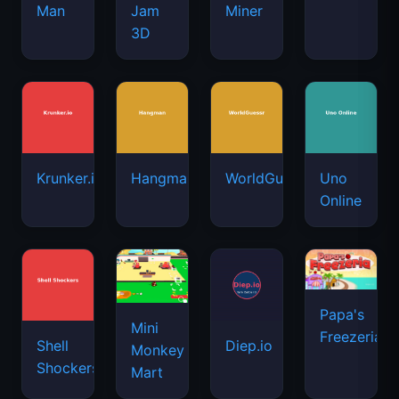
Man
Jam
Miner
3D
Krunker.io
Hangman
WorldGuessr
Uno
Online
Papa's
Mini
Freezeria
Shell
Diep.io
Monkey
Shockers
Mart