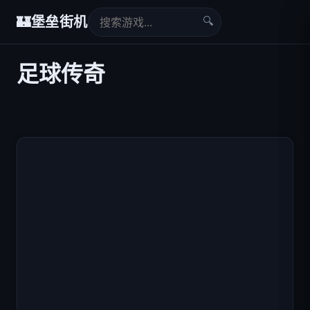
🔍
🏰
堡垒街机
足球传奇