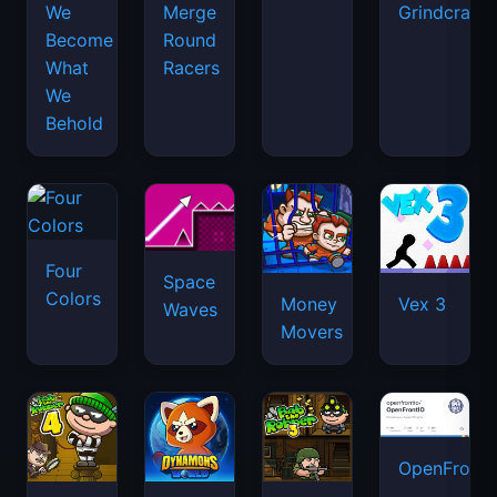
We
Merge
Grindcraft
Become
Round
What
Racers
We
Behold
Four
Space
Colors
Money
Vex 3
Waves
Movers
OpenFront.