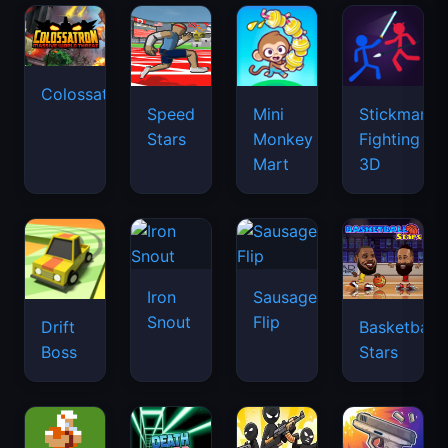
Colossatron
Speed
Mini
Stickman
Stars
Monkey
Fighting
Mart
3D
Iron
Sausage
Snout
Flip
Drift
Basketball
Boss
Stars