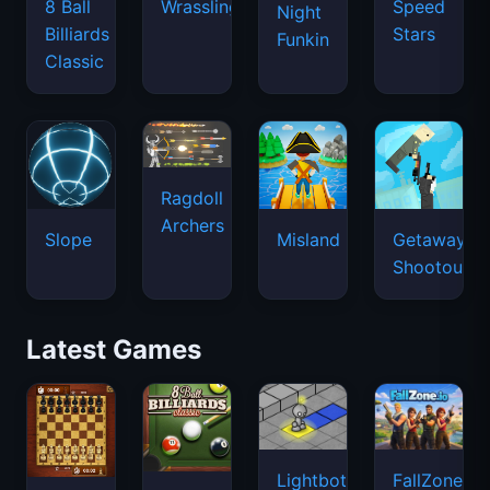
8 Ball
Wrassling
Speed
Night
Billiards
Stars
Funkin
Classic
Ragdoll
Archers
Slope
Misland
Getaway
Shootout
Latest Games
Lightbot
FallZone.io