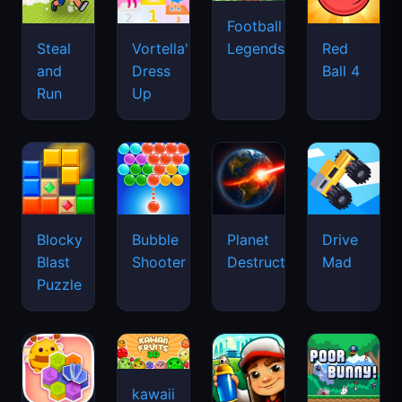
Football
Legends
Steal
Vortella's
Red
and
Dress
Ball 4
Run
Up
Blocky
Bubble
Planet
Drive
Blast
Shooter
Destruction
Mad
Puzzle
kawaii