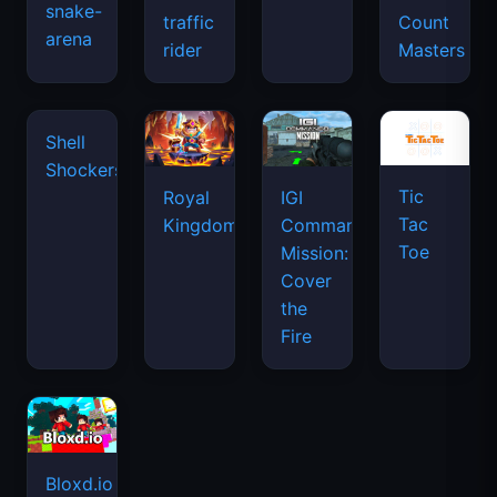
snake-
traffic
Count
arena
space
rider
Masters
waves
Shell
Shockers
Tic
Royal
IGI
Tac
Kingdom
Commando
Toe
Mission:
Cover
the
Fire