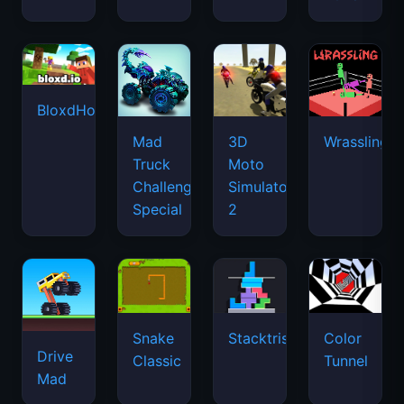
BloxdHop.io
Mad
3D
Wrassling
Truck
Moto
Challenge
Simulator
Special
2
Snake
Stacktris
Color
Drive
Classic
Tunnel
Mad