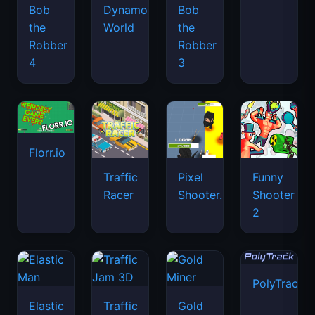
Bob
Dynamons
Bob
the
World
the
Robber
Robber
4
3
Florr.io
Traffic
Pixel
Funny
Racer
Shooter.IO
Shooter
2
PolyTrack
Elastic
Traffic
Gold