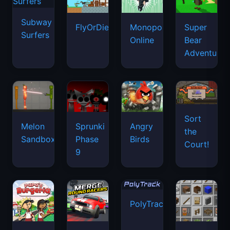
Subway
FlyOrDie.io
Monopoly
Super
Surfers
Online
Bear
Adventure
Sort
Melon
Sprunki
Angry
the
Sandbox
Phase
Birds
Court!
9
PolyTrack