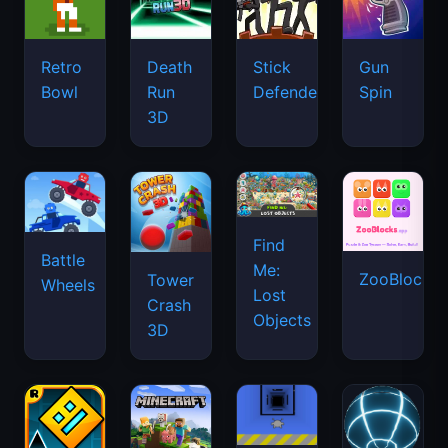
Retro
Death
Stick
Gun
Bowl
Run
Defenders
Spin
3D
Find
Battle
Me:
ZooBlocks
Tower
Wheels
Lost
Crash
Objects
3D