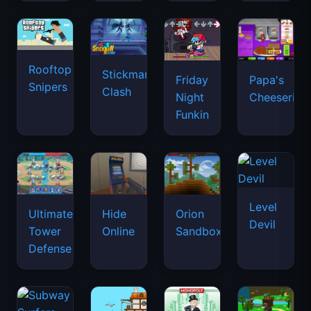
Rooftop
Stickman
Friday
Papa's
Snipers
Clash
Night
Cheeseria
Funkin
Level
Ultimate
Hide
Orion
Devil
Tower
Online
Sandbox
Defense