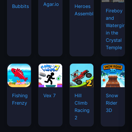
Agar.io
Bubbits
Heroes
Fireboy
Assemble
and
Watergirl
in the
Crystal
Temple
Fishing
Vex 7
Hill
Snow
Frenzy
Climb
Rider
Racing
3D
2