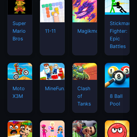
Super
Stickman
Mario
Fighter:
11-11
Magikmon
Bros
Epic
Battles
Moto
MineFun.io
Clash
X3M
of
8 Ball
Tanks
Pool