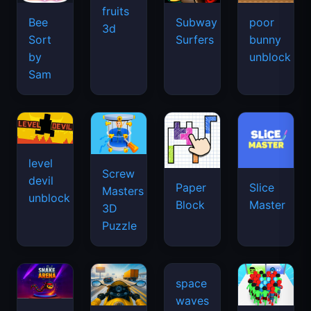
fruits
Bee
Subway
poor
3d
Sort
Surfers
bunny
by
unblock
Sam
level
Screw
devil
Paper
Slice
Masters
unblock
Block
Master
3D
Puzzle