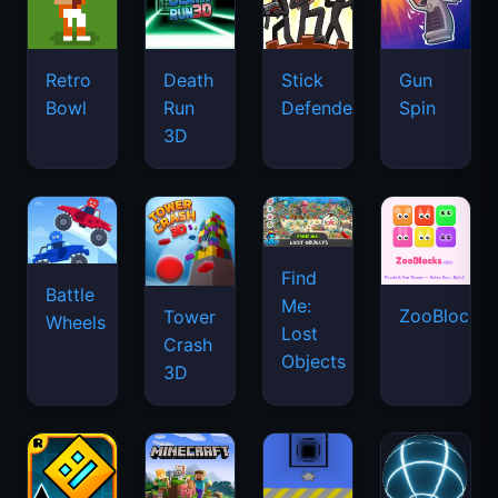
Retro
Death
Stick
Gun
Bowl
Run
Defenders
Spin
3D
Find
Battle
Me:
ZooBlocks
Tower
Wheels
Lost
Crash
Objects
3D