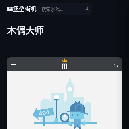
🔍
🏰
堡垒街机
木偶大师