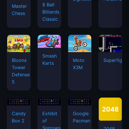
8 Ball
Master
Billiards
Chess
Classic
Smash
Bloons
Moto
Superfighte
Karts
Tower
X3M
Defense
5
Candy
Exhibit
Google
Box 2
of
Pacman
Sorrows
2048