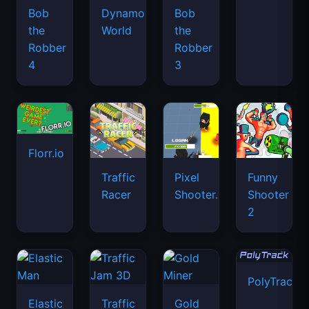
Bob
Dynamons
Bob
the
World
the
Robber
Robber
4
3
Florr.io
Traffic
Pixel
Funny
Racer
Shooter.IO
Shooter
2
PolyTrack
Elastic
Traffic
Gold