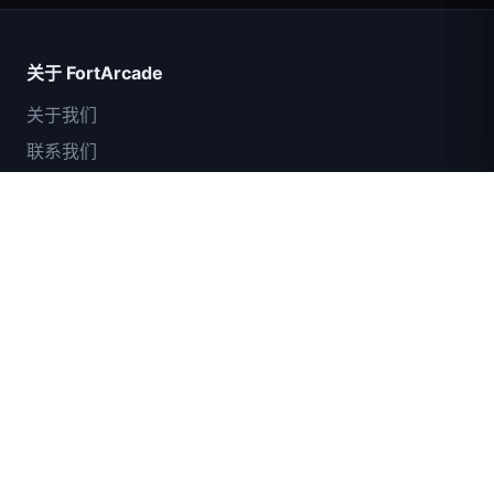
关于 FortArcade
关于我们
联系我们
意见反馈
帮助与支持
IGI突击队：火力掩护
隐私政策
服务条款
网站地图
© 2024 FortArcade. 保留所有权利。