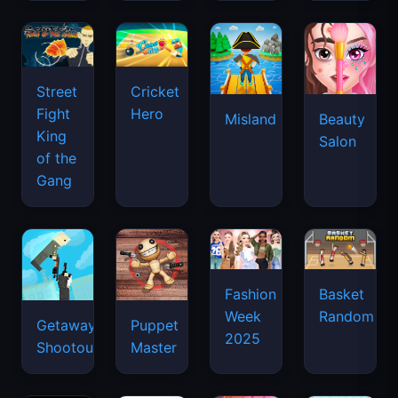
Street
Cricket
Fight
Hero
Misland
Beauty
King
Salon
of the
Gang
Basket
Fashion
Random
Week
Getaway
Puppet
2025
Shootout
Master