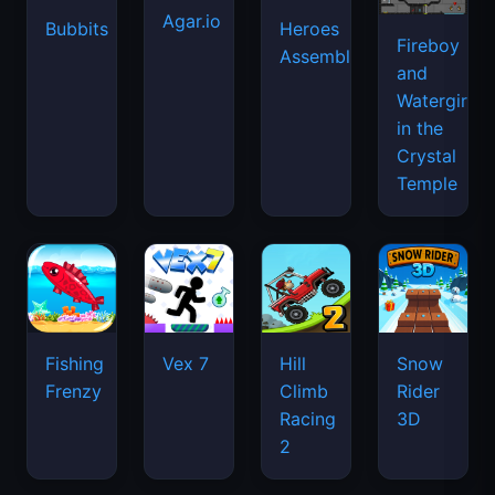
Agar.io
Bubbits
Heroes
Fireboy
Assemble
and
Watergirl
in the
Crystal
Temple
Fishing
Vex 7
Hill
Snow
Frenzy
Climb
Rider
Racing
3D
2