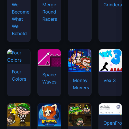
We
Merge
Grindcraft
Become
Round
What
Racers
We
Behold
Four
Space
Colors
Money
Vex 3
Waves
Movers
OpenFront.