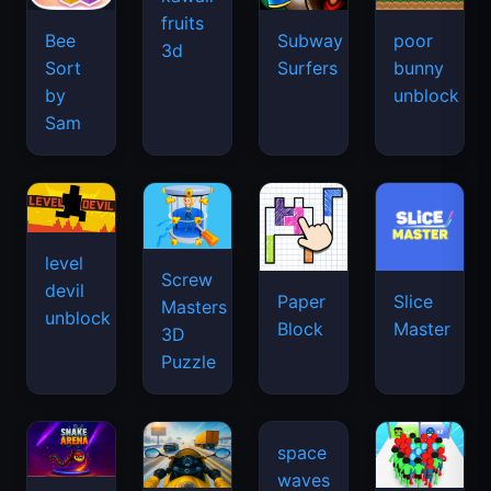
fruits
Bee
Subway
poor
3d
Sort
Surfers
bunny
by
unblock
Sam
level
Screw
devil
Paper
Slice
Masters
unblock
Block
Master
3D
Puzzle