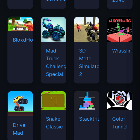
BloxdHop.io
Mad
3D
Wrassling
Truck
Moto
Challenge
Simulator
Special
2
Snake
Stacktris
Color
Drive
Classic
Tunnel
Mad