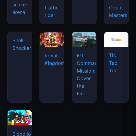
snake-
traffic
Count
arena
space
rider
Masters
waves
Tic
Shell
Royal
IGI
Tac
Shockers
Kingdom
Commando
Toe
Mission:
Cover
the
Fire