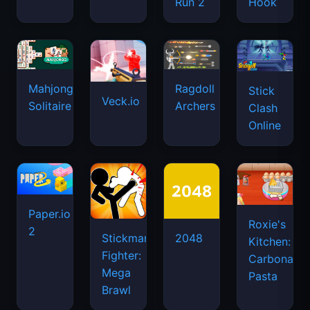
Run 2
Hook
Mahjongg
Ragdoll
Stick
Veck.io
Solitaire
Archers
Clash
Online
Paper.io
Roxie's
2
Stickman
2048
Kitchen:
Fighter:
Carbonara
Mega
Pasta
Brawl