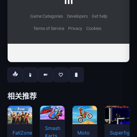
📤
📱
🤍
🐛
📱
相关推荐
Smash
FallZone.io
Moto
Superfighte
Karts