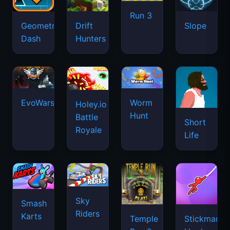
Run 3
Geometry
Drift
Slope
Dash
Hunters
EvoWars.io
Worm
Holey.io
Hunt
Battle
Short
Royale
Life
Sky
Smash
Riders
Karts
Temple
Stickman