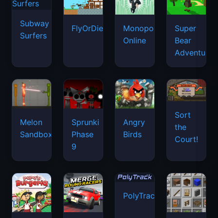
Subway
FlyOrDie.io
Monopoly
Super
Surfers
Online
Bear
Adventure
Sort
Melon
Sprunki
Angry
the
Sandbox
Phase
Birds
Court!
9
PolyTrack