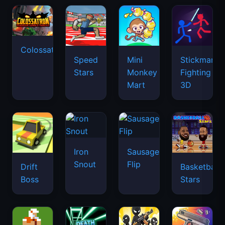
Colossatron
Speed
Mini
Stickman
Stars
Monkey
Fighting
Mart
3D
Iron
Sausage
Snout
Flip
Drift
Basketball
Boss
Stars