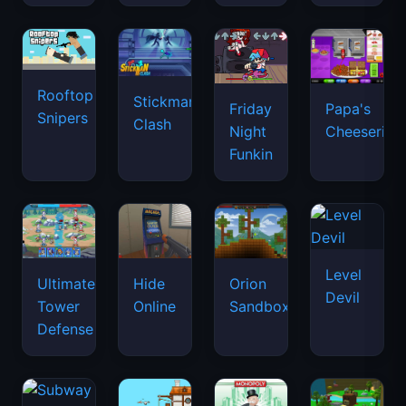
Rooftop
Stickman
Friday
Papa's
Snipers
Clash
Night
Cheeseria
Funkin
Level
Ultimate
Hide
Orion
Devil
Tower
Online
Sandbox
Defense