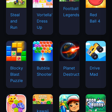
Football
Legends
Steal
Vortella's
Red
and
Dress
Ball 4
Run
Up
Blocky
Bubble
Planet
Drive
Blast
Shooter
Destruction
Mad
Puzzle
kawaii