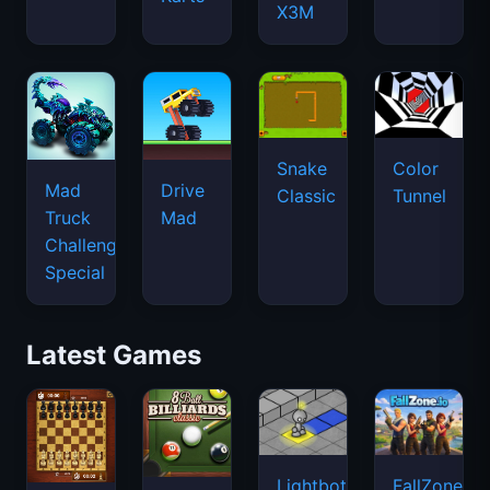
X3M
Snake
Color
Mad
Drive
Classic
Tunnel
Truck
Mad
Challenge
Special
Latest Games
Lightbot
FallZone.io