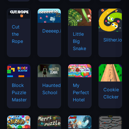
Cut
Deeeep.io
Little
the
Slither.io
Big
Rope
Snake
Haunted
Block
My
Cookie
School
Puzzle
Perfect
Clicker
Master
Hotel