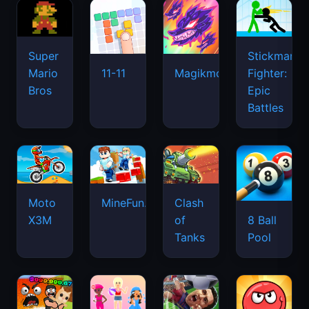
Super
Stickman
Mario
Fighter:
11-11
Magikmon
Bros
Epic
Battles
Moto
MineFun.io
Clash
X3M
of
8 Ball
Tanks
Pool