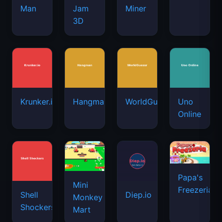
Man
Jam
Miner
3D
Krunker.io
Hangman
WorldGuessr
Uno
Online
Papa's
Mini
Freezeria
Shell
Diep.io
Monkey
Shockers
Mart