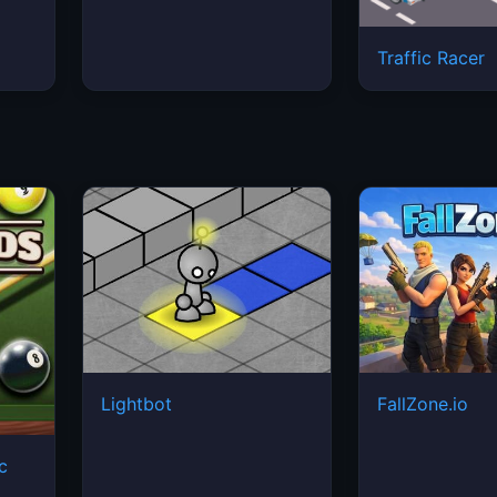
Traffic Racer
Lightbot
FallZone.io
ic