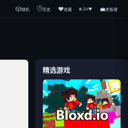
🕒
🎲
❤️
💼
🌐 ZH
▼
随机
历史
收藏
老板键
精选游戏