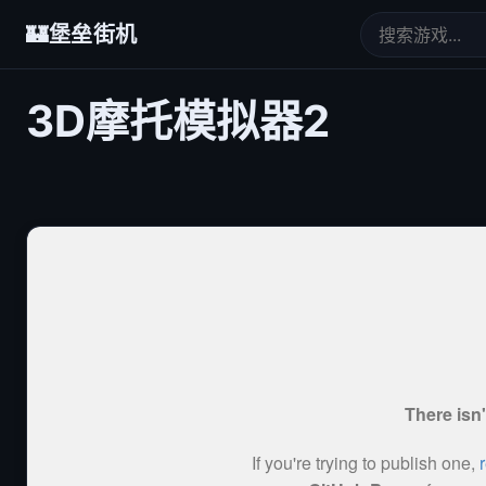
🏰
堡垒街机
3D摩托模拟器2