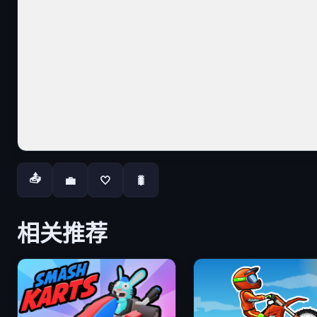
📤
💼
🤍
🐛
相关推荐