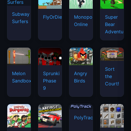
Subway
FlyOrDie.io
Monopoly
Super
Surfers
Online
Bear
Adventure
Sort
Melon
Sprunki
Angry
the
Sandbox
Phase
Birds
Court!
9
PolyTrack