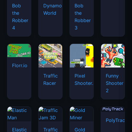
Bob
Dynamons
Bob
the
World
the
Robber
Robber
4
3
Florr.io
Traffic
Pixel
Funny
Racer
Shooter.IO
Shooter
2
PolyTrack
Elastic
Traffic
Gold