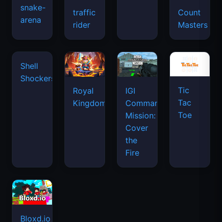
snake-
traffic
Count
arena
space
rider
Masters
waves
Tic
Shell
Royal
IGI
Tac
Shockers
Kingdom
Commando
Toe
Mission:
Cover
the
Fire