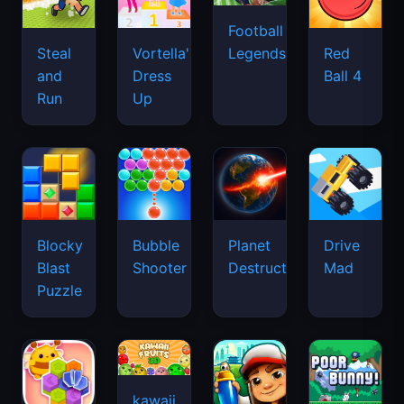
Football
Legends
Steal
Vortella's
Red
and
Dress
Ball 4
Run
Up
Blocky
Bubble
Planet
Drive
Blast
Shooter
Destruction
Mad
Puzzle
kawaii