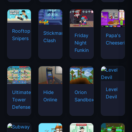
Rooftop
Stickman
Friday
Papa's
Snipers
Clash
Night
Cheeseria
Funkin
Level
Ultimate
Hide
Orion
Devil
Tower
Online
Sandbox
Defense