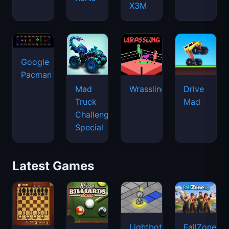
X3M
Google
Pacman
Mad
Wrassling
Drive
Truck
Mad
Challenge
Special
Latest Games
Lightbot
FallZone.io