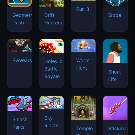
Run 3
Geometry
Drift
Slope
Dash
Hunters
EvoWars.io
Worm
Holey.io
Hunt
Battle
Short
Royale
Life
Sky
Smash
Riders
Karts
Temple
Stickman