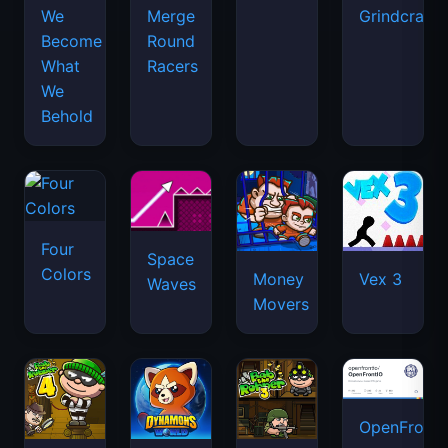
We
Merge
Grindcraft
Become
Round
What
Racers
We
Behold
Four
Space
Colors
Money
Vex 3
Waves
Movers
OpenFront.