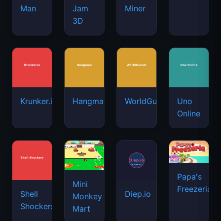
Man
Jam
Miner
3D
Krunker.io
Hangman
WorldGuessr
Uno
Online
Papa's
Mini
Freezeria
Shell
Diep.io
Monkey
Shockers
Mart