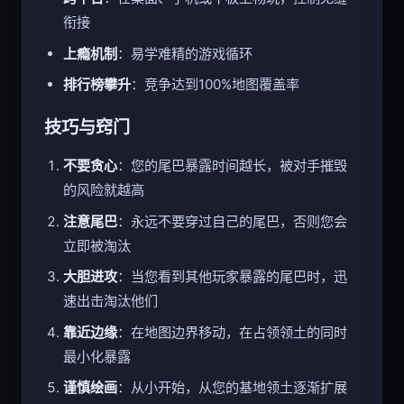
跨平台
：在桌面、手机或平板上畅玩，控制无缝
衔接
上瘾机制
：易学难精的游戏循环
排行榜攀升
：竞争达到100%地图覆盖率
技巧与窍门
不要贪心
：您的尾巴暴露时间越长，被对手摧毁
的风险就越高
注意尾巴
：永远不要穿过自己的尾巴，否则您会
立即被淘汰
大胆进攻
：当您看到其他玩家暴露的尾巴时，迅
速出击淘汰他们
靠近边缘
：在地图边界移动，在占领领土的同时
最小化暴露