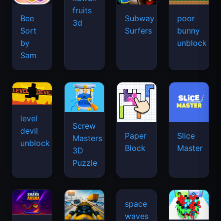
fruits
Bee
Subway
poor
3d
Sort
Surfers
bunny
by
unblock
Sam
level
Screw
devil
Paper
Slice
Masters
unblock
Block
Master
3D
Puzzle