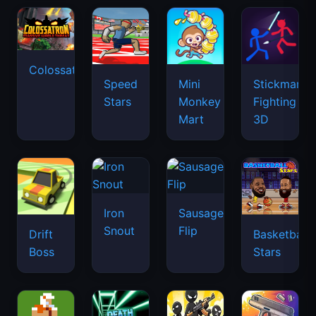
Colossatron
Speed
Mini
Stickman
Stars
Monkey
Fighting
Mart
3D
Iron
Sausage
Snout
Flip
Drift
Basketball
Boss
Stars