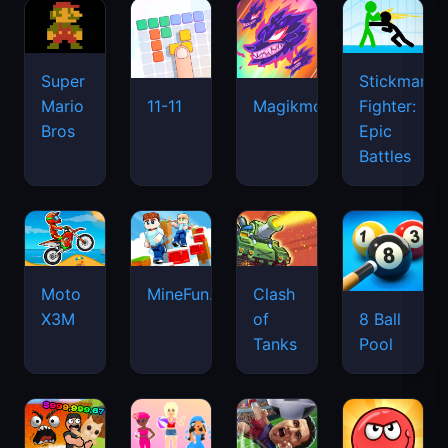
Super
Stickman
Mario
Fighter:
11-11
Magikmon
Bros
Epic
Battles
Moto
MineFun.io
Clash
X3M
of
8 Ball
Tanks
Pool