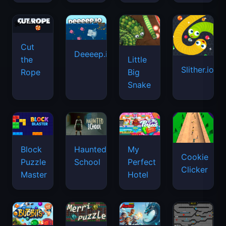
Cut
Deeeep.io
Little
the
Slither.io
Big
Rope
Snake
Haunted
Block
My
Cookie
School
Puzzle
Perfect
Clicker
Master
Hotel