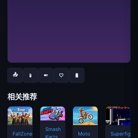
📤
📱
🤍
🐛
📱
相关推荐
Smash
FallZone.io
Moto
Superfighte
Karts