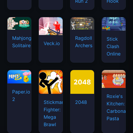
Run 2
Hook
Mahjongg
Ragdoll
Stick
Veck.io
Solitaire
Archers
Clash
Online
Paper.io
Roxie's
2
Stickman
2048
Kitchen:
Fighter:
Carbonara
Mega
Pasta
Brawl