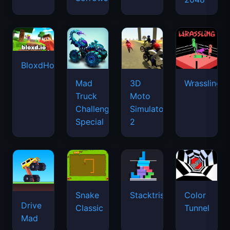
BloxdHop.io
Mad
3D
Wrassling
Truck
Moto
Challenge
Simulator
Special
2
Snake
Stacktris
Color
Drive
Classic
Tunnel
Mad