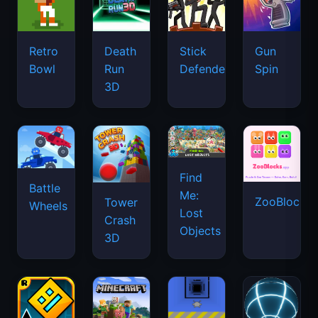
Retro
Death
Stick
Gun
Bowl
Run
Defenders
Spin
3D
Find
Battle
Me:
ZooBlocks
Tower
Wheels
Lost
Crash
Objects
3D