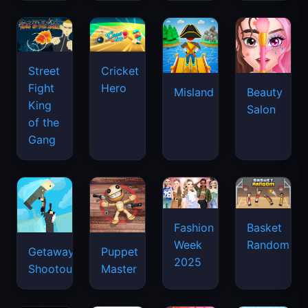
Street
Cricket
Fight
Hero
Misland
Beauty
King
Salon
of the
Gang
Basket
Fashion
Random
Week
Getaway
Puppet
2025
Shootout
Master