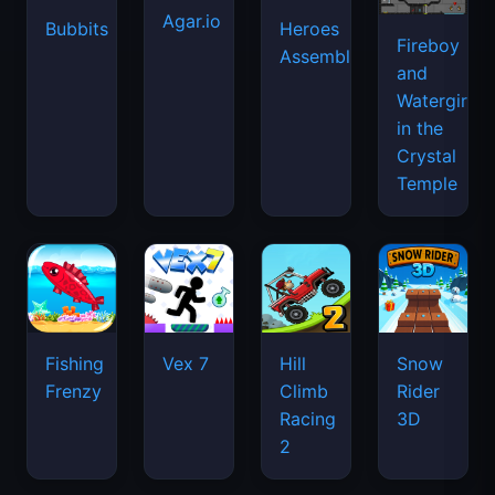
Agar.io
Bubbits
Heroes
Fireboy
Assemble
and
Watergirl
in the
Crystal
Temple
Fishing
Vex 7
Hill
Snow
Frenzy
Climb
Rider
Racing
3D
2