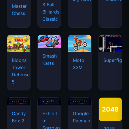
8 Ball
Master
Billiards
Chess
Classic
Smash
Bloons
Moto
Superfighte
Karts
Tower
X3M
Defense
5
Candy
Exhibit
Google
Box 2
of
Pacman
Sorrows
2048