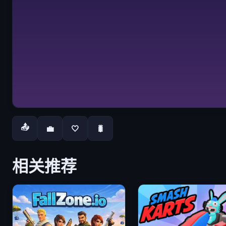
📤
💼
🤍
🐛
相关推荐