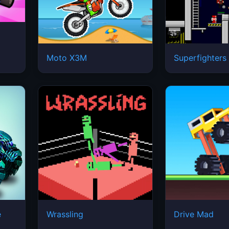
Moto X3M
Superfighters
e
Wrassling
Drive Mad