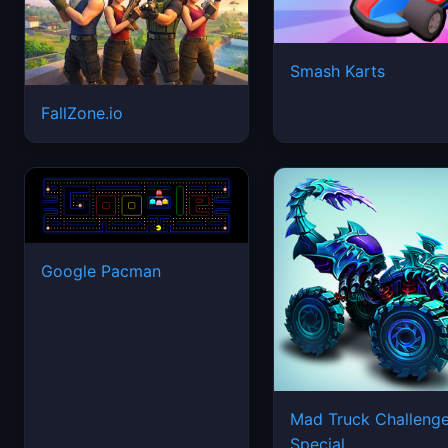
Smash Karts
FallZone.io
Google Pacman
Mad Truck Challeng
Special