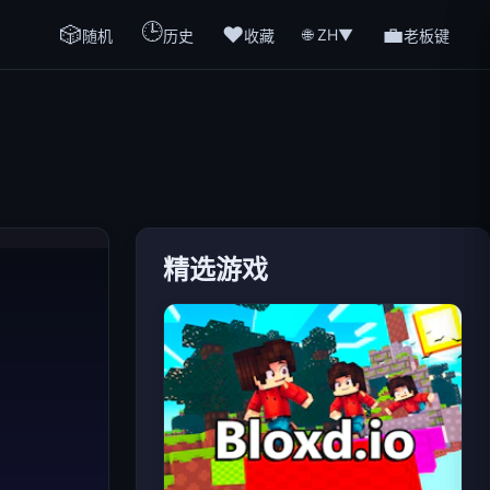
🕒
🎲
❤️
💼
🌐 ZH
▼
随机
历史
收藏
老板键
精选游戏