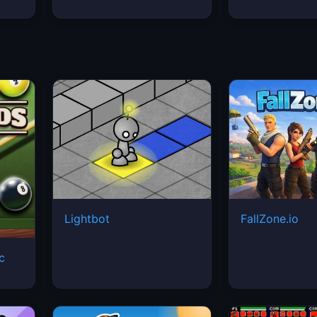
Lightbot
FallZone.io
ic