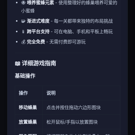
🐝
喂养蜜蜂元素
- 使用整理好的蜂巢喂养可爱的
小蜜蜂
🧩
渐进式难度
- 每一关都带来独特的布局挑战
📱
跨平台支持
- 可在电脑、手机和平板上畅玩
💰
完全免费
- 无需付费即可游玩
📖 详细游戏指南
基础操作
操作
说明
移动蜂巢
点击并按住拖动六边形图块
放置蜂巢
松开鼠标/手指以放置图块