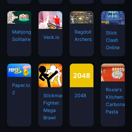
Mahjongg
Ragdoll
Stick
Veck.io
Solitaire
Archers
Clash
Online
Paper.io
Roxie's
2
Stickman
2048
Kitchen:
Fighter:
Carbonara
Mega
Pasta
Brawl