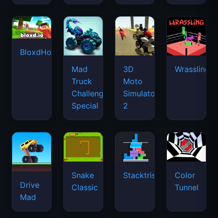
BloxdHop.io
Mad
3D
Wrassling
Truck
Moto
Challenge
Simulator
Special
2
Snake
Stacktris
Color
Drive
Classic
Tunnel
Mad