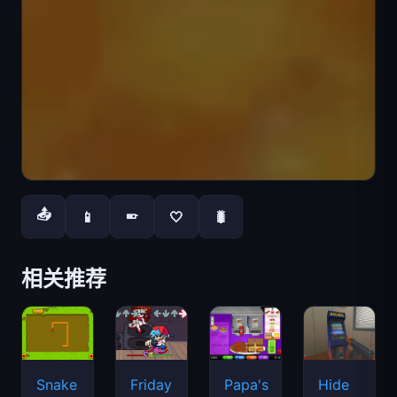
📤
📱
🤍
🐛
📱
相关推荐
Snake
Friday
Papa's
Hide