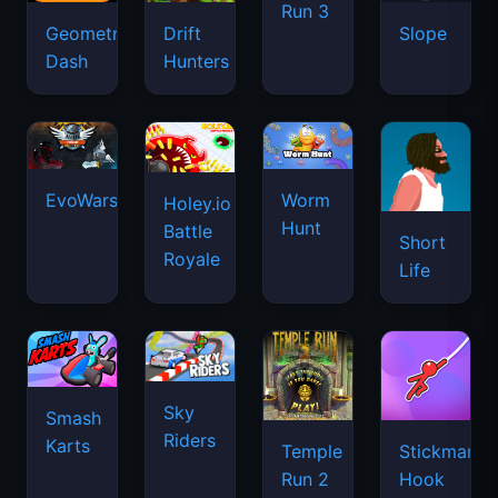
Run 3
Geometry
Drift
Slope
Dash
Hunters
EvoWars.io
Worm
Holey.io
Hunt
Battle
Short
Royale
Life
Sky
Smash
Riders
Karts
Temple
Stickman
Run 2
Hook