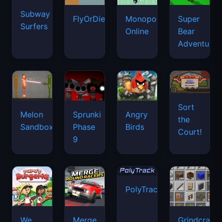
Subway
FlyOrDie.io
Monopoly
Super
Surfers
Online
Bear
Adventure
Sort
Melon
Sprunki
Angry
the
Sandbox
Phase
Birds
Court!
9
PolyTrack
We
Merge
Grindcraft