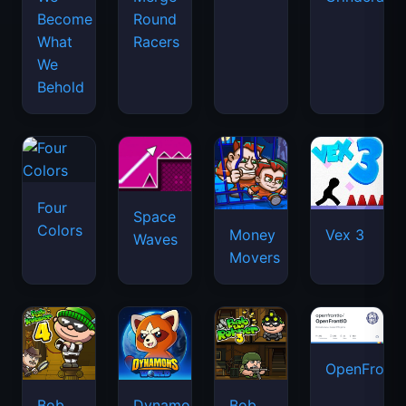
Become
Round
What
Racers
We
Behold
Four
Space
Colors
Money
Vex 3
Waves
Movers
OpenFront.
Bob
Dynamons
Bob