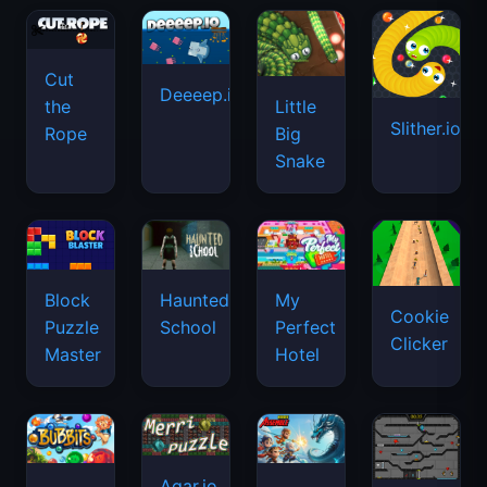
Cut
Deeeep.io
Little
the
Slither.io
Big
Rope
Snake
Haunted
Block
My
Cookie
School
Puzzle
Perfect
Clicker
Master
Hotel
Agar.io