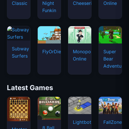
Classic
Night
Cheeseria
Online
Funkin
Subway
FlyOrDie.io
Monopoly
Super
Surfers
Online
Bear
Adventure
Latest Games
Lightbot
FallZone.io
8 Ball