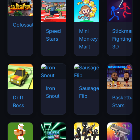
Colossatron
Speed
Mini
Stickman
Stars
Monkey
Fighting
Mart
3D
Iron
Sausage
Snout
Flip
Drift
Basketball
Boss
Stars