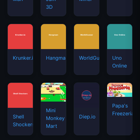
3D
Krunker.io
Hangman
WorldGuessr
Uno
Online
Papa's
Mini
Freezeria
Shell
Diep.io
Monkey
Shockers
Mart