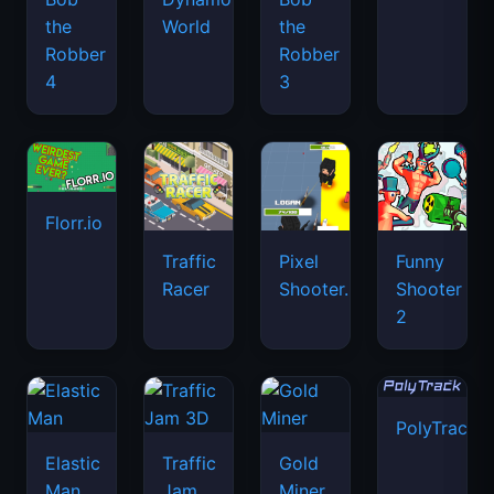
the
World
the
Robber
Robber
4
3
Florr.io
Traffic
Pixel
Funny
Racer
Shooter.IO
Shooter
2
PolyTrack
Elastic
Traffic
Gold
Man
Jam
Miner