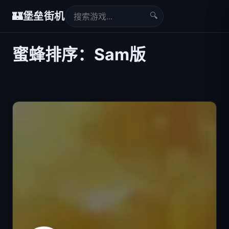
🔍
🏰
堡垒街机
蜜蜂排序：Sam版