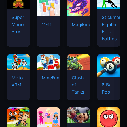
Super
Stickman
Mario
Fighter:
11-11
Magikmon
Bros
Epic
Battles
Moto
MineFun.io
Clash
X3M
of
8 Ball
Tanks
Pool