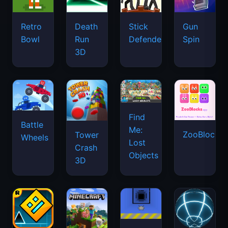
Retro
Death
Stick
Gun
Bowl
Run
Defenders
Spin
3D
Find
Battle
Me:
ZooBlocks
Tower
Wheels
Lost
Crash
Objects
3D