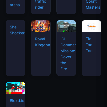
traffic
Count
arena
rider
Masters
Shell
Shockers
Tic
Royal
IGI
Tac
Kingdom
Commando
Toe
Mission:
Cover
the
Fire
Bloxd.io