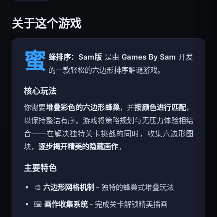
关于这个游戏
蜜
蜂排序：Sam版
是由
Games By Sam
开发
的一款轻松的六边形排序解谜游戏。
核心玩法
你需要
堆叠彩色的六边形蜂巢
，并
按颜色进行匹配
，
以保持整洁有序。游戏将策略规划与无压力体验相结
合——在解决独特关卡挑战的同时，收集六边形图
块，
逐步揭开精美的隐藏画作
。
主要特色
🎨
六边形网格机制
- 独特的蜂巢式堆叠玩法
🖼️
画作收集系统
- 完成关卡解锁精美插画