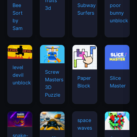
fruits
Bee
Subway
poor
3d
Sort
Surfers
bunny
by
unblock
Sam
level
Screw
devil
Paper
Slice
Masters
unblock
Block
Master
3D
Puzzle
space
waves
snake-