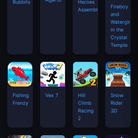
Bubbits
Heroes
Fireboy
Assemble
and
Watergirl
in the
Crystal
Temple
Fishing
Vex 7
Hill
Snow
Frenzy
Climb
Rider
Racing
3D
2