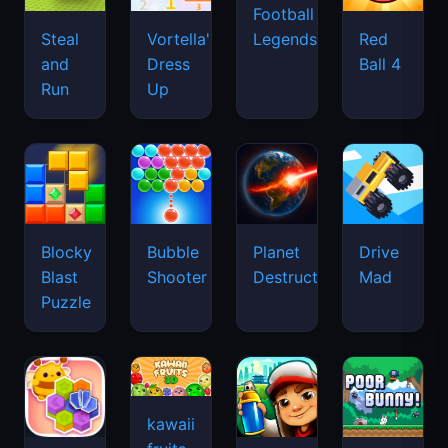
Football
Legends
Steal
Vortella's
Red
and
Dress
Ball 4
Run
Up
Blocky
Bubble
Planet
Drive
Blast
Shooter
Destruction
Mad
Puzzle
kawaii