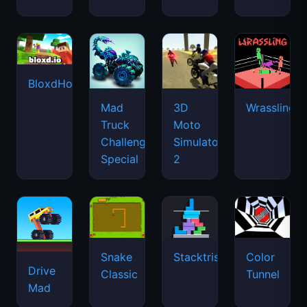
BloxdHop.io
Mad
3D
Wrassling
Truck
Moto
Challenge
Simulator
Special
2
Snake
Stacktris
Color
Drive
Classic
Tunnel
Mad