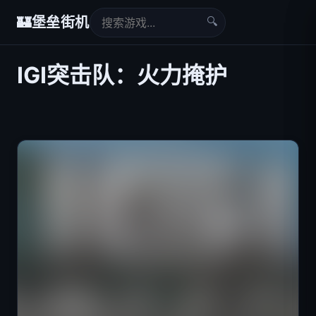
🔍
🏰
堡垒街机
IGI突击队：火力掩护