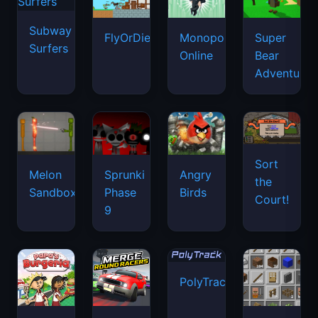
Subway
FlyOrDie.io
Monopoly
Super
Surfers
Online
Bear
Adventure
Sort
Melon
Sprunki
Angry
the
Sandbox
Phase
Birds
Court!
9
PolyTrack