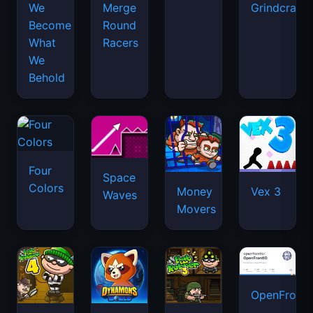
We
Merge
Grindcraft
Become
Round
What
Racers
We
Behold
Four
Space
Colors
Money
Vex 3
Waves
Movers
OpenFront.