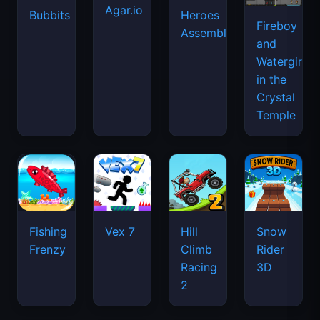
Agar.io
Bubbits
Heroes
Fireboy
Assemble
and
Watergirl
in the
Crystal
Temple
Fishing
Vex 7
Hill
Snow
Frenzy
Climb
Rider
Racing
3D
2