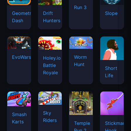
Run 3
Geometry
Drift
Slope
Dash
Hunters
EvoWars.io
Worm
Holey.io
Hunt
Battle
Short
Royale
Life
Sky
Smash
Riders
Karts
Temple
Stickman
Run 2
Hook