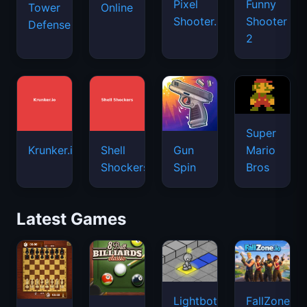
Pixel
Funny
Tower
Online
Shooter.IO
Shooter
Defense
2
Super
Mario
Krunker.io
Shell
Gun
Bros
Shockers
Spin
Latest Games
Lightbot
FallZone.io