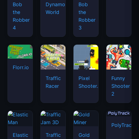
Bob
Dynamons
Bob
the
World
the
Robber
Robber
4
3
Florr.io
Traffic
Pixel
Funny
Racer
Shooter.IO
Shooter
2
PolyTrack
Elastic
Traffic
Gold