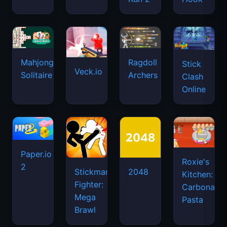
Mahjongg
Ragdoll
Stick
Veck.io
Solitaire
Archers
Clash
Online
Paper.io
Roxie's
2
Stickman
2048
Kitchen:
Fighter:
Carbonara
Mega
Pasta
Brawl