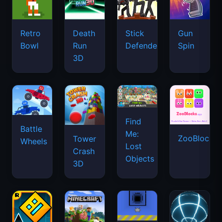
Retro
Death
Stick
Gun
Bowl
Run
Defenders
Spin
3D
Find
Battle
Me:
ZooBlocks
Tower
Wheels
Lost
Crash
Objects
3D