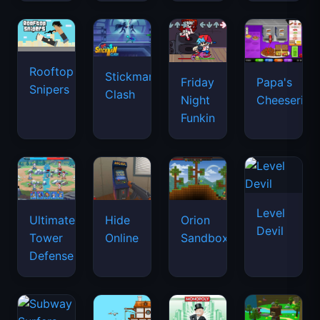
Rooftop
Stickman
Friday
Papa's
Snipers
Clash
Night
Cheeseria
Funkin
Level
Ultimate
Hide
Orion
Devil
Tower
Online
Sandbox
Defense