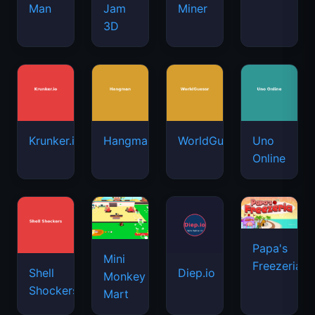
Man
Jam
Miner
3D
Krunker.io
Hangman
WorldGuessr
Uno
Online
Papa's
Mini
Freezeria
Shell
Diep.io
Monkey
Shockers
Mart