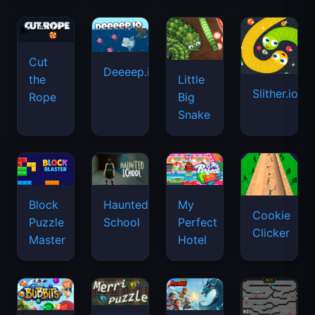
Cut
Deeeep.io
Little
the
Slither.io
Big
Rope
Snake
Haunted
Block
My
Cookie
School
Puzzle
Perfect
Clicker
Master
Hotel