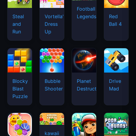
Football
Legends
Steal
Vortella's
Red
and
Dress
Ball 4
Run
Up
Blocky
Bubble
Planet
Drive
Blast
Shooter
Destruction
Mad
Puzzle
kawaii