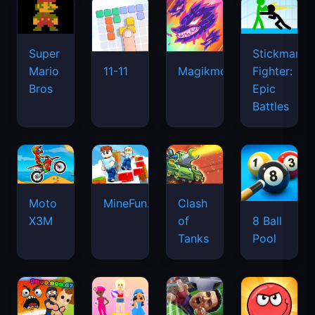
Super
Stickman
Mario
Fighter:
11-11
Magikmon
Bros
Epic
Battles
Moto
MineFun.io
Clash
X3M
of
8 Ball
Tanks
Pool