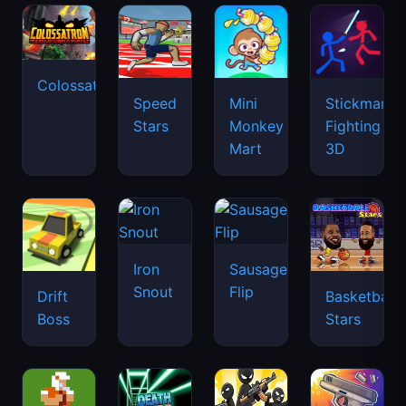
Colossatron
Speed
Mini
Stickman
Stars
Monkey
Fighting
Mart
3D
Iron
Sausage
Snout
Flip
Drift
Basketball
Boss
Stars