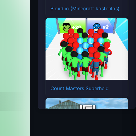
Bloxd.io (Minecraft kostenlos)
Count Masters Superheld