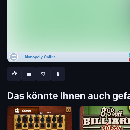
📤
💼
🤍
🐛
Das könnte Ihnen auch gefa