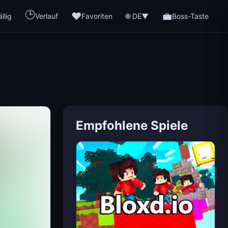
🕒
❤️
💼
🌐 DE
llig
Verlauf
Favoriten
▼
Boss-Taste
Empfohlene Spiele