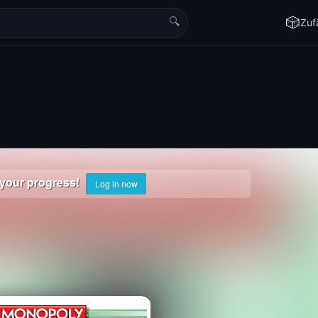
🔍
🎲
Zufä