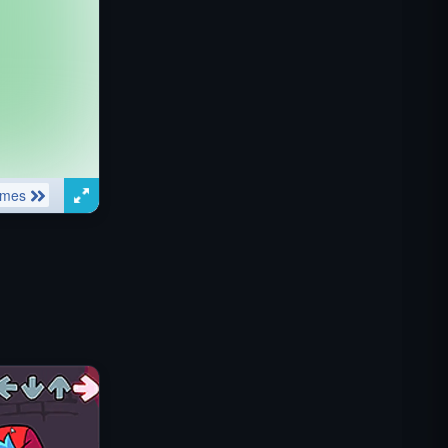
IGI Commando Mission:
Feuerschutz
Shell Shockers