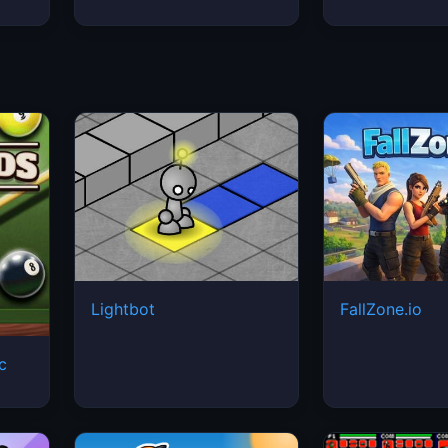
Lightbot
FallZone.io
ic