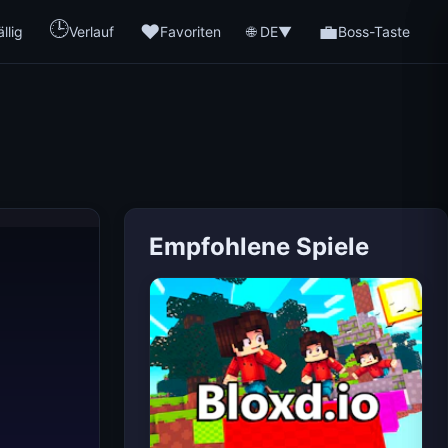
🕒
❤️
💼
🌐 DE
llig
Verlauf
Favoriten
▼
Boss-Taste
Empfohlene Spiele