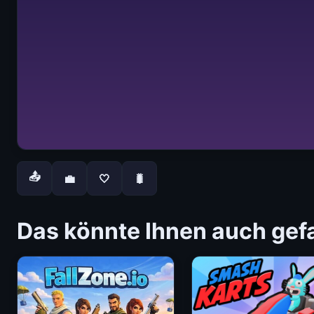
📤
💼
🤍
🐛
Das könnte Ihnen auch gefa