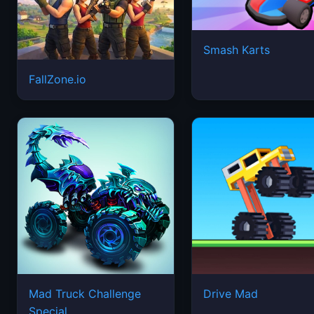
Smash Karts
FallZone.io
Mad Truck Challenge
Drive Mad
Special