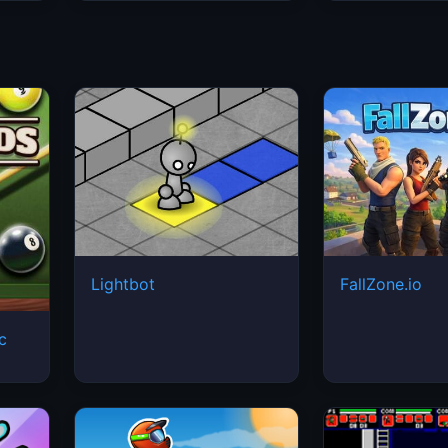
Lightbot
FallZone.io
ic