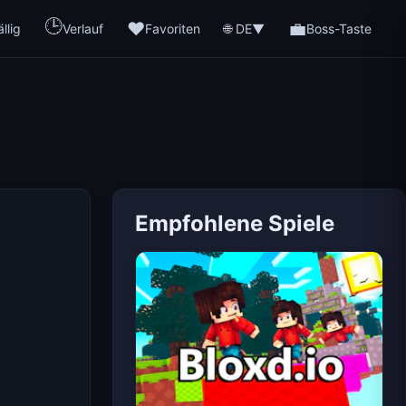
🕒
❤️
💼
🌐 DE
llig
Verlauf
Favoriten
▼
Boss-Taste
Empfohlene Spiele