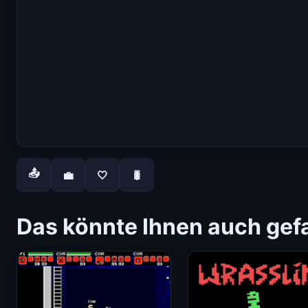
📤
💼
🤍
🐛
Das könnte Ihnen auch gefa