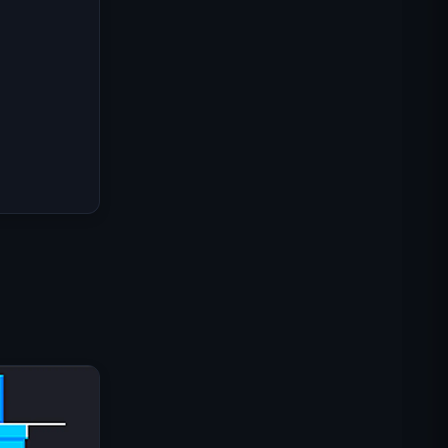
IGI Commando Mission:
Feuerschutz
Shell Shockers