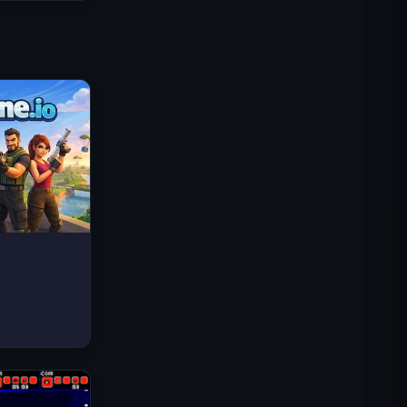
로열 킹덤