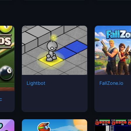
Lightbot
FallZone.io
ic