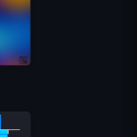
IGI 특수부대: 화력 엄호
셸 쇼커스