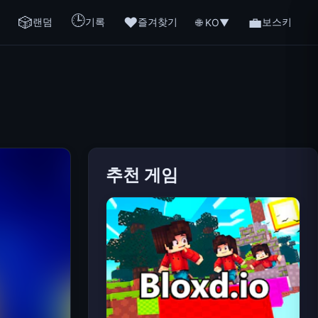
🕒
🎲
❤️
💼
랜덤
기록
즐겨찾기
보스키
🌐 KO
▼
추천 게임