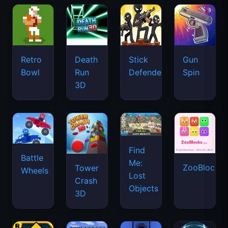
Retro
Death
Stick
Gun
Bowl
Run
Defenders
Spin
3D
Find
Battle
Me:
ZooBlocks
Tower
Wheels
Lost
Crash
Objects
3D