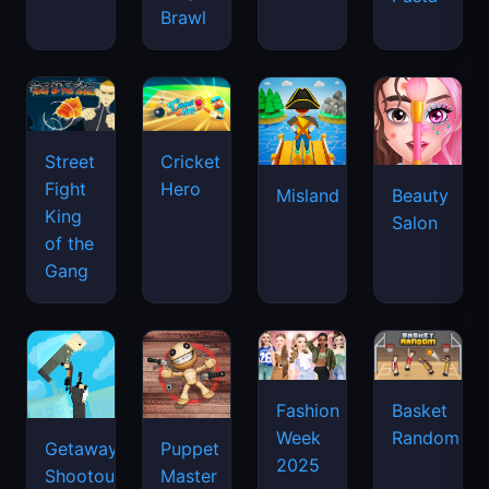
Brawl
Street
Cricket
Fight
Hero
Misland
Beauty
King
Salon
of the
Gang
Basket
Fashion
Random
Week
Getaway
Puppet
2025
Shootout
Master