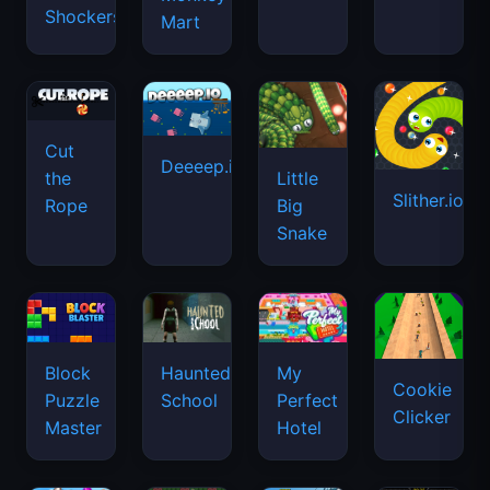
Shockers
Mart
Cut
Deeeep.io
Little
the
Slither.io
Big
Rope
Snake
Haunted
Block
My
Cookie
School
Puzzle
Perfect
Clicker
Master
Hotel