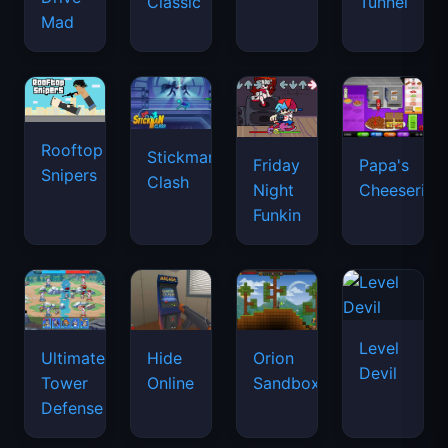
Classic
Tunnel
Mad
Rooftop
Stickman
Friday
Papa's
Snipers
Clash
Night
Cheeseria
Funkin
Level
Ultimate
Hide
Orion
Devil
Tower
Online
Sandbox
Defense