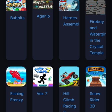
Agar.io
Bubbits
Heroes
Fireboy
Assemble
and
Watergirl
in the
Crystal
Temple
Fishing
Vex 7
Hill
Snow
Frenzy
Climb
Rider
Racing
3D