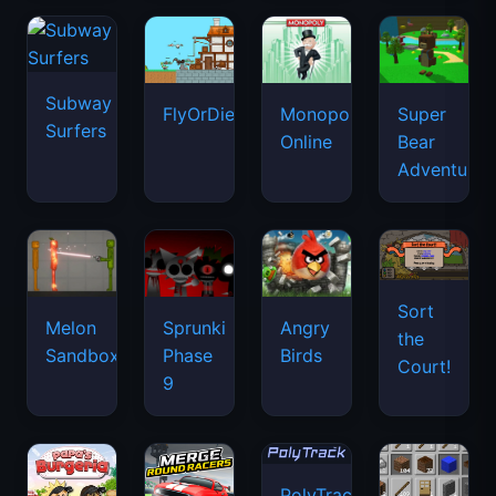
Subway
FlyOrDie.io
Monopoly
Super
Surfers
Online
Bear
Adventure
Sort
Melon
Sprunki
Angry
the
Sandbox
Phase
Birds
Court!
9
PolyTrack