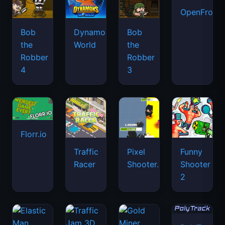
OpenFront.
Bob
Dynamons
Bob
the
World
the
Robber
Robber
4
3
Florr.io
Traffic
Pixel
Funny
Racer
Shooter.IO
Shooter
2