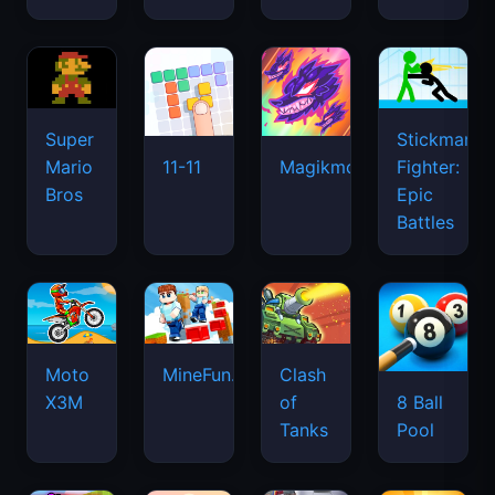
Super
Stickman
Mario
Fighter:
11-11
Magikmon
Bros
Epic
Battles
Moto
MineFun.io
Clash
X3M
of
8 Ball
Tanks
Pool