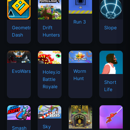
Run 3
Geometry
Drift
Slope
Dash
Hunters
EvoWars.io
Worm
Holey.io
Hunt
Battle
Short
Royale
Life
Sky
Smash