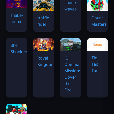
space
waves
snake-
traffic
Count
arena
rider
Masters
Shell
Shockers
Tic
Royal
IGI
Tac
Kingdom
Commando
Toe
Mission:
Cover
the
Fire