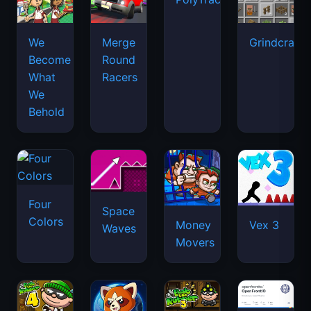
We
Merge
Grindcraft
Become
Round
What
Racers
We
Behold
Four
Space
Colors
Money
Vex 3
Waves
Movers