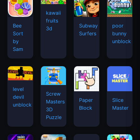
kawaii
fruits
Bee
Subway
poor
3d
Sort
Surfers
bunny
by
unblock
Sam
level
Screw
devil
Paper
Slice
Masters
unblock
Block
Master
3D
Puzzle