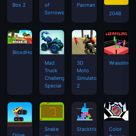
Box 2
of
Pacman
Sorrows
2048
BloxdHop.io
Mad
3D
Wrassling
Truck
Moto
Challenge
Simulator
Special
2
Snake
Stacktris
Color
Drive