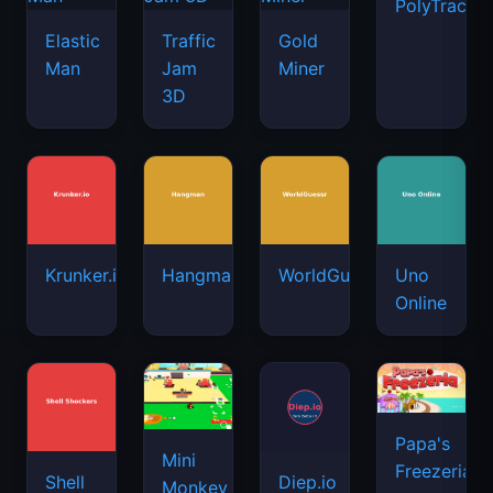
PolyTrack
Elastic
Traffic
Gold
Man
Jam
Miner
3D
Krunker.io
Hangman
WorldGuessr
Uno
Online
Papa's
Mini
Freezeria
Shell
Diep.io
Monkey