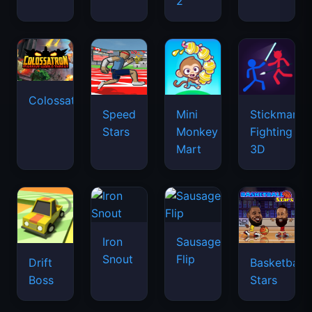
2
Colossatron
Speed
Mini
Stickman
Stars
Monkey
Fighting
Mart
3D
Iron
Sausage
Snout
Flip
Drift
Basketball
Boss
Stars