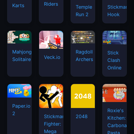
Riders
Karts
Temple
Stickman
Run 2
Hook
Mahjongg
Ragdoll
Stick
Veck.io
Solitaire
Archers
Clash
Online
Paper.io
Roxie's
2
Stickman
2048
Kitchen:
Fighter:
Carbonara
Mega
Pasta