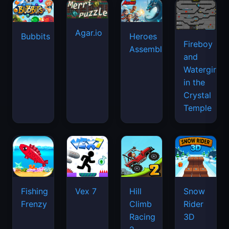
Agar.io
Bubbits
Heroes
Fireboy
Assemble
and
Watergirl
in the
Crystal
Temple
Fishing
Vex 7
Hill
Snow
Frenzy
Climb
Rider
Racing
3D