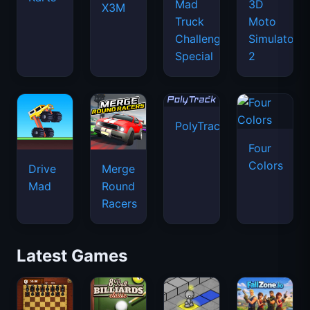
Mad
3D
X3M
Truck
Moto
Challenge
Simulator
Special
2
PolyTrack
Four
Colors
Drive
Merge
Mad
Round
Racers
Latest Games