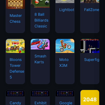
Lightbot
FallZone.io
8 Ball
Master
Billiards
Chess
Classic
Smash
Bloons
Moto
Superfighte
Karts
Tower
X3M
Defense
5
Candy
Exhibit
Google