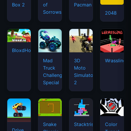
Box 2
of
Pacman
Sorrows
2048
BloxdHop.io
Mad
3D
Wrassling
Truck
Moto
Challenge
Simulator
Special
2
Snake
Stacktris
Color
Drive