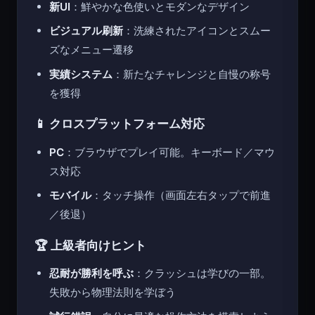
新UI
：鮮やかな色使いとモダンなデザイン
ビジュアル刷新
：洗練されたアイコンとスムー
ズなメニュー遷移
実績システム
：新たなチャレンジと自慢の称号
を獲得
📱 クロスプラットフォーム対応
PC
：ブラウザでプレイ可能。キーボード／マウ
ス対応
モバイル
：タッチ操作（画面左右タップで前進
／後退）
🏆 上級者向けヒント
忍耐が勝利を呼ぶ
：クラッシュは学びの一部。
失敗から物理法則を学ぼう