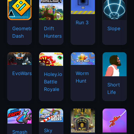
Run 3
Geometry
Drift
Slope
Dash
Hunters
EvoWars.io
Worm
Holey.io
Hunt
Battle
Short
Royale
Life
Sky
Smash