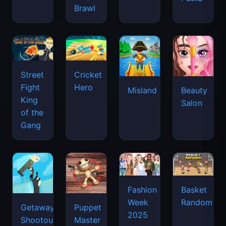
Brawl
Street
Cricket
Fight
Hero
Misland
Beauty
King
Salon
of the
Gang
Basket
Fashion
Random
Week
Getaway
Puppet
2025
Shootout
Master