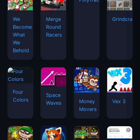
We
Merge
Grindcraft
Become
Round
What
Racers
We
Behold
Four
Space
Colors
Money
Vex 3
Waves
Movers