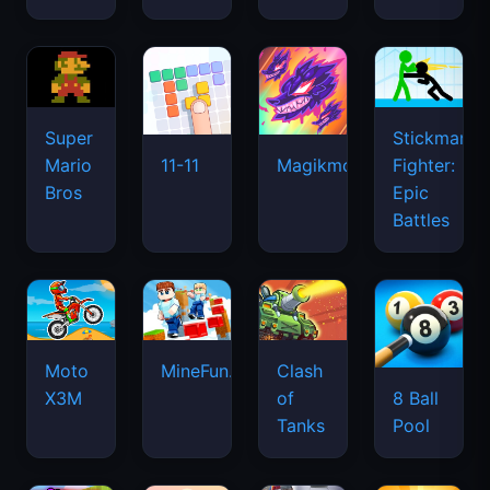
Super
Stickman
Mario
Fighter:
11-11
Magikmon
Bros
Epic
Battles
Moto
MineFun.io
Clash
X3M
of
8 Ball
Tanks
Pool