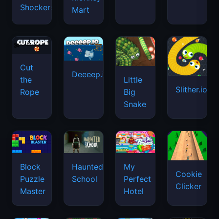
Shockers
Mart
Cut
Deeeep.io
Little
the
Slither.io
Big
Rope
Snake
Haunted
Block
My
Cookie
School
Puzzle
Perfect
Clicker
Master
Hotel