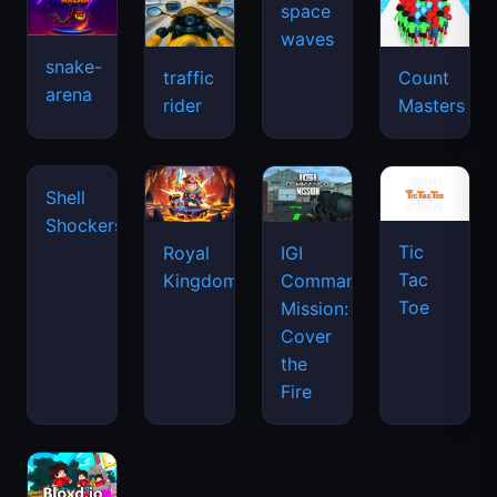
snake-
traffic
Count
arena
space
rider
Masters
waves
Tic
Shell
Royal
IGI
Tac
Shockers
Kingdom
Commando
Toe
Mission:
Cover
the
Fire