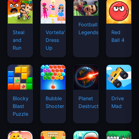
Football
Legends
Steal
Vortella's
Red
and
Dress
Ball 4
Run
Up
Blocky
Bubble
Planet
Drive
Blast
Shooter
Destruction
Mad
Puzzle