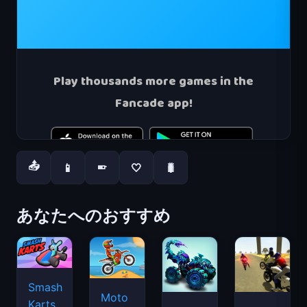
📤
📱
🤍
🐛
📱
あなたへのおすすめ
Smash
Moto
Karts