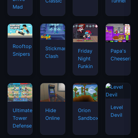
Classic
Tunnel
Mad
Rooftop
Stickman
Friday
Papa's
Snipers
Clash
Night
Cheeseria
Funkin
Level
Ultimate
Hide
Orion
Devil
Tower
Online
Sandbox
Defense