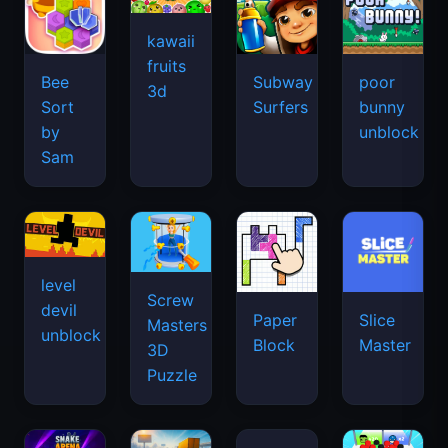
kawaii
fruits
Bee
Subway
poor
3d
Sort
Surfers
bunny
by
unblock
Sam
level
Screw
devil
Paper
Slice
Masters
unblock
Block
Master
3D
Puzzle