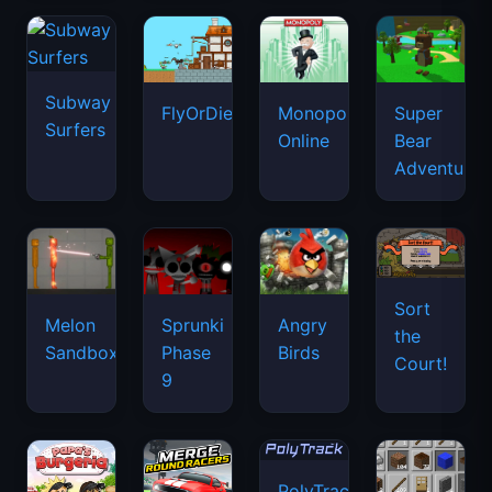
Subway
FlyOrDie.io
Monopoly
Super
Surfers
Online
Bear
Adventure
Sort
Melon
Sprunki
Angry
the
Sandbox
Phase
Birds
Court!
9
PolyTrack