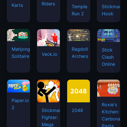
Riders
Karts
Temple
Stickman
Run 2
Hook
Mahjongg
Ragdoll
Stick
Veck.io
Solitaire
Archers
Clash
Online
Paper.io
Roxie's
2
Stickman
2048
Kitchen:
Fighter:
Carbonara
Mega
Pasta