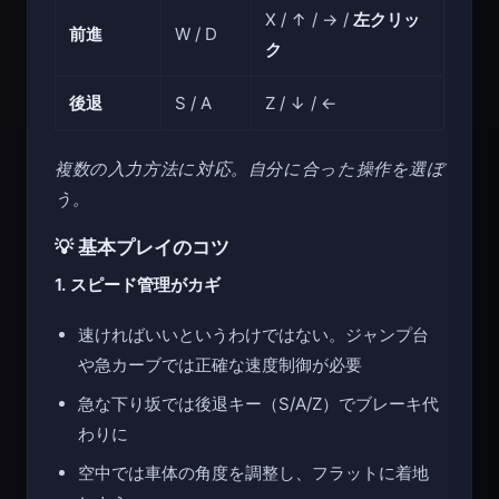
X / ↑ / → /
左クリッ
前進
W / D
ク
後退
S / A
Z / ↓ / ←
複数の入力方法に対応。自分に合った操作を選ぼ
う。
💡 基本プレイのコツ
1. スピード管理がカギ
速ければいいというわけではない。ジャンプ台
や急カーブでは正確な速度制御が必要
急な下り坂では後退キー（S/A/Z）でブレーキ代
わりに
空中では車体の角度を調整し、フラットに着地