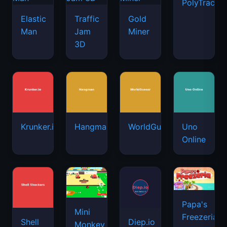
PolyTrack
Elastic
Traffic
Gold
Man
Jam
Miner
3D
Krunker.io
Hangman
WorldGuessr
Uno
Online
Papa's
Mini
Freezeria
Shell
Diep.io
Monkey