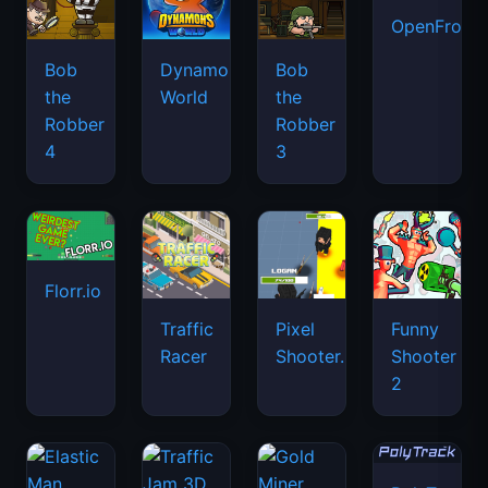
OpenFront.
Bob
Dynamons
Bob
the
World
the
Robber
Robber
4
3
Florr.io
Traffic
Pixel
Funny
Racer
Shooter.IO
Shooter
2