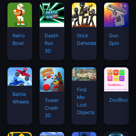
Retro
Death
Stick
Gun
Bowl
Run
Defenders
Spin
3D
Find
Battle
Me:
ZooBlocks
Tower
Wheels
Lost
Crash
Objects
3D