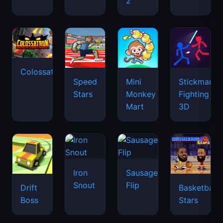
2
Colossatron
Speed
Mini
Stickman
Stars
Monkey
Fighting
Mart
3D
Iron
Sausage
Snout
Flip
Drift
Basketball
Boss
Stars