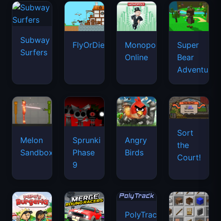
Subway
FlyOrDie.io
Monopoly
Super
Surfers
Online
Bear
Adventure
Sort
Melon
Sprunki
Angry
the
Sandbox
Phase
Birds
Court!
9
PolyTrack