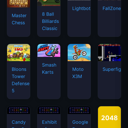
Lightbot
FallZone.io
8 Ball
Master
Billiards
Chess
Classic
Smash
Bloons
Moto
Superfighte
Karts
Tower
X3M
Defense
5
Candy
Exhibit
Google