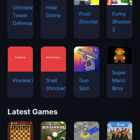
Ultimate
Hide
Pixel
Funny
Tower
Online
Shooter.IO
Shooter
Defense
2
Super
Mario
Krunker.io
Shell
Gun
Bros
Shockers
Spin
Latest Games