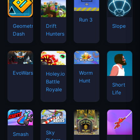
Run 3
Geometry
Drift
Slope
Dash
Hunters
EvoWars.io
Worm
Holey.io
Hunt
Battle
Short
Royale
Life
Sky
Smash