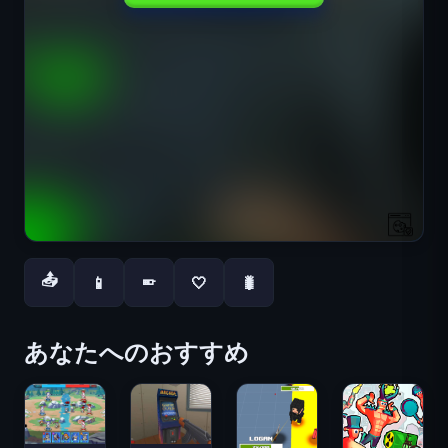
📤
📱
🤍
🐛
📱
あなたへのおすすめ