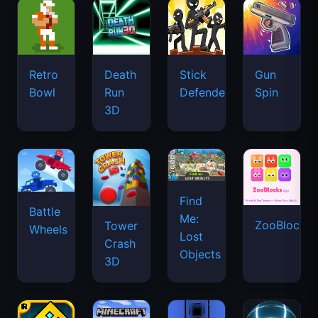
Retro
Death
Stick
Gun
Bowl
Run
Defenders
Spin
3D
Find
Battle
Me:
ZooBlocks
Tower
Wheels
Lost
Crash
Objects
3D