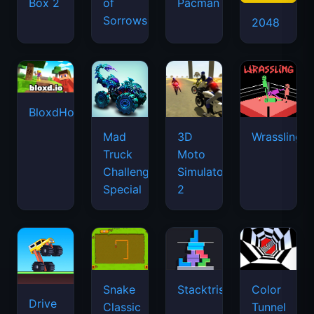
Box 2
of
Pacman
Sorrows
2048
BloxdHop.io
Mad
3D
Wrassling
Truck
Moto
Challenge
Simulator
Special
2
Snake
Stacktris
Color
Drive
Classic
Tunnel