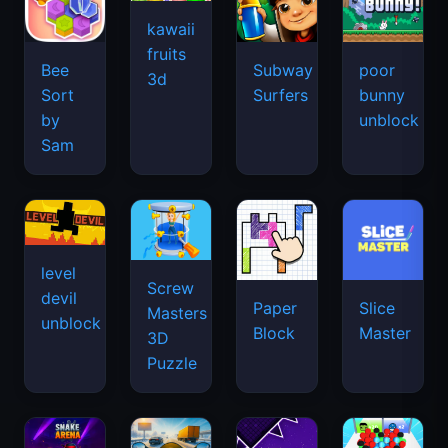
kawaii
fruits
Bee
Subway
poor
3d
Sort
Surfers
bunny
by
unblock
Sam
level
Screw
devil
Paper
Slice
Masters
unblock
Block
Master
3D
Puzzle