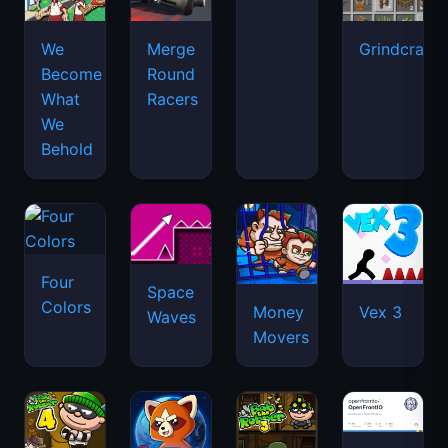
We
Merge
Grindcraft
Become
Round
What
Racers
We
Behold
Four
Space
Colors
Money
Vex 3
Waves
Movers