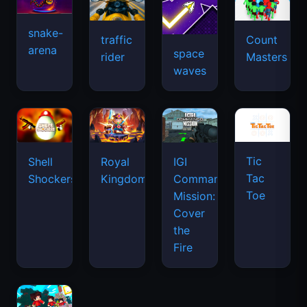
snake-
traffic
Count
arena
space
rider
Masters
waves
Tic
Shell
Royal
IGI
Tac
Shockers
Kingdom
Commando
Toe
Mission:
Cover
the
Fire