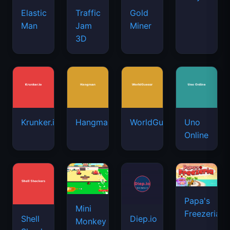
Elastic
Traffic
Gold
Man
Jam
Miner
3D
Krunker.io
Hangman
WorldGuessr
Uno
Online
Papa's
Mini
Freezeria
Shell
Diep.io
Monkey