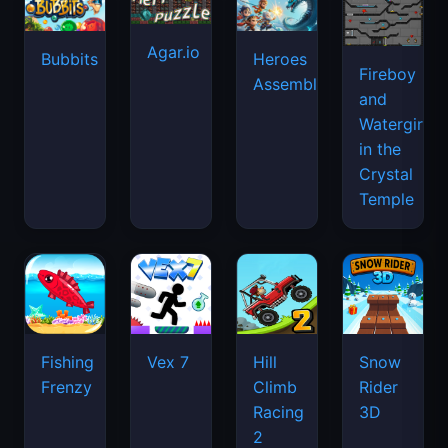
Agar.io
Bubbits
Heroes
Fireboy
Assemble
and
Watergirl
in the
Crystal
Temple
Fishing
Vex 7
Hill
Snow
Frenzy
Climb
Rider
Racing
3D
2