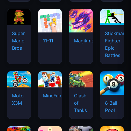
Super
Stickman
Mario
Fighter:
11-11
Magikmon
Bros
Epic
Battles
Moto
MineFun.io
Clash
X3M
of
8 Ball
Tanks
Pool