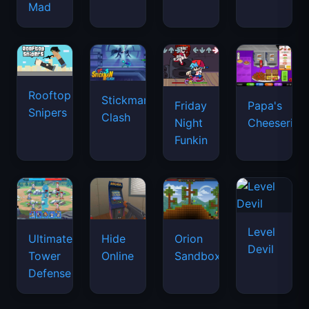
Mad
Rooftop
Stickman
Friday
Papa's
Snipers
Clash
Night
Cheeseria
Funkin
Level
Ultimate
Hide
Orion
Devil
Tower
Online
Sandbox
Defense