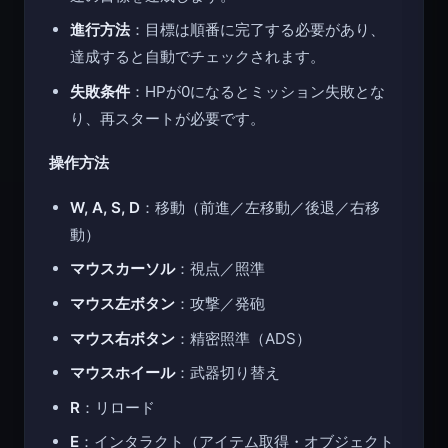
進行方法
：目標は順番に完了する必要があり、
達成すると自動でチェックされます。
失敗条件
：HPが0になるとミッション失敗とな
り、再スタートが必要です。
操作方法
W, A, S, D
：移動（前進／左移動／後退／右移
動）
マウスカーソル
：視点／照準
マウス左ボタン
：攻撃／発砲
マウス右ボタン
：精密照準（ADS）
マウスホイール
：武器切り替え
R
：リロード
E
：インタラクト（アイテム取得・オブジェクト