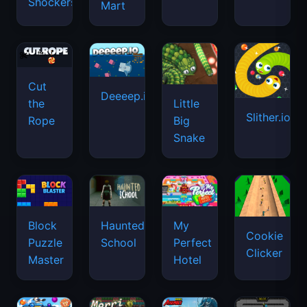
Shockers
Mart
Cut
Deeeep.io
Little
the
Slither.io
Big
Rope
Snake
Haunted
Block
My
Cookie
School
Puzzle
Perfect
Clicker
Master
Hotel