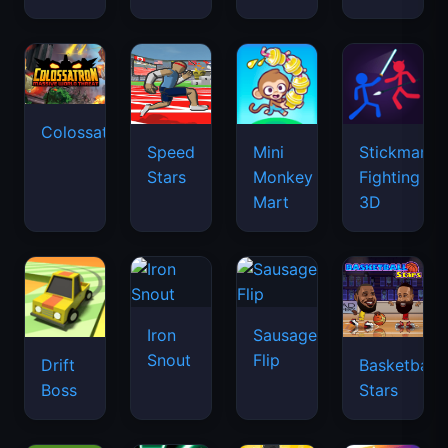
Colossatron
Speed
Mini
Stickman
Stars
Monkey
Fighting
Mart
3D
Iron
Sausage
Snout
Flip
Drift
Basketball
Boss
Stars