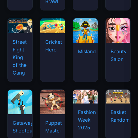
Brawl
Street
Cricket
Fight
Hero
Misland
Beauty
King
Salon
of the
Gang
Basket
Fashion
Random
Week
Getaway
Puppet
2025
Shootout
Master