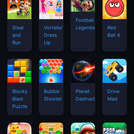
Football
Legends
Steal
Vortella's
Red
and
Dress
Ball 4
Run
Up
Blocky
Bubble
Planet
Drive
Blast
Shooter
Destruction
Mad
Puzzle