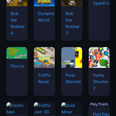
OpenFront.
Bob
Dynamons
Bob
the
World
the
Robber
Robber
4
3
Florr.io
Traffic
Pixel
Funny
Racer
Shooter.IO
Shooter
2
PolyTrack