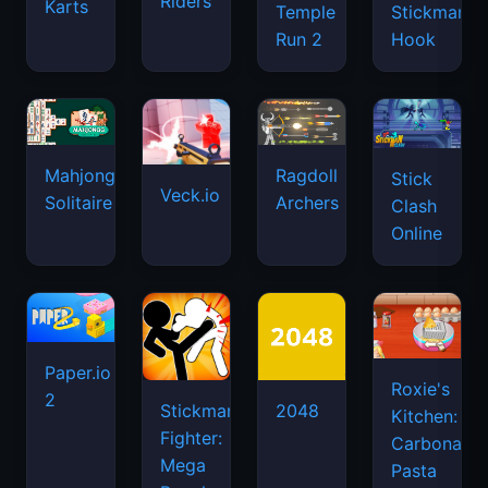
Riders
Karts
Temple
Stickman
Run 2
Hook
Mahjongg
Ragdoll
Stick
Veck.io
Solitaire
Archers
Clash
Online
Paper.io
Roxie's
2
Stickman
2048
Kitchen:
Fighter:
Carbonara
Mega
Pasta